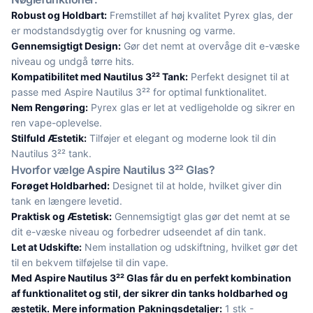
Robust og Holdbart:
Fremstillet af høj kvalitet Pyrex glas, der
er modstandsdygtig over for knusning og varme.
Gennemsigtigt Design:
Gør det nemt at overvåge dit e-væske
niveau og undgå tørre hits.
Kompatibilitet med Nautilus 3²² Tank:
Perfekt designet til at
passe med Aspire Nautilus 3²² for optimal funktionalitet.
Nem Rengøring:
Pyrex glas er let at vedligeholde og sikrer en
ren vape-oplevelse.
Stilfuld Æstetik:
Tilføjer et elegant og moderne look til din
Nautilus 3²² tank.
Hvorfor vælge Aspire Nautilus 3²² Glas?
Forøget Holdbarhed:
Designet til at holde, hvilket giver din
tank en længere levetid.
Praktisk og Æstetisk:
Gennemsigtigt glas gør det nemt at se
dit e-væske niveau og forbedrer udseendet af din tank.
Let at Udskifte:
Nem installation og udskiftning, hvilket gør det
til en bekvem tilføjelse til din vape.
Med Aspire Nautilus 3²² Glas får du en perfekt kombination
af funktionalitet og stil, der sikrer din tanks holdbarhed og
æstetik.
Mere information
Pakningsdetaljer:
1 stk -