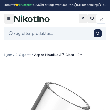
es returret
Trustpilot
4.8/5
Fri fragt over 990 DKK
Sikker betaling
14 dage
Hjem
E-Cigaret
Aspire Nautilus 3²² Glass - 3ml