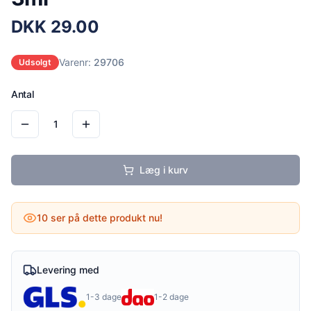
DKK
29.00
Varenr:
29706
Udsolgt
Antal
1
Læg i kurv
10
ser på dette produkt nu!
Levering med
1-3 dage
1-2 dage