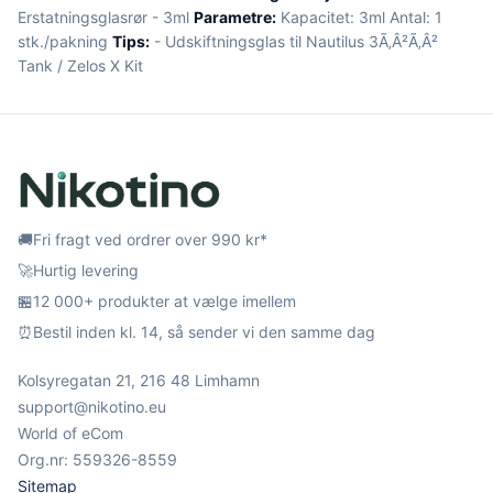
Erstatningsglasrør - 3ml
Parametre:
Kapacitet: 3ml Antal: 1
stk./pakning
Tips:
- Udskiftningsglas til Nautilus 3Ã‚Â²Ã‚Â²
Tank / Zelos X Kit
🚚
Fri fragt ved ordrer over 990 kr*
🚀
Hurtig levering
🏪
12 000+ produkter at vælge imellem
⏰
Bestil inden kl. 14, så sender vi den samme dag
Kolsyregatan 21, 216 48 Limhamn
support@nikotino.eu
World of eCom
Org.nr: 559326-8559
Sitemap