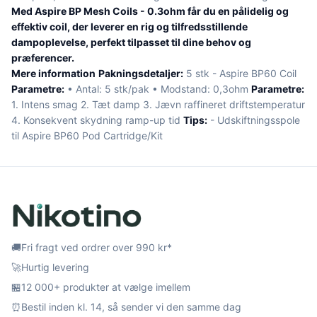
Med Aspire BP Mesh Coils - 0.3ohm får du en pålidelig og
effektiv coil, der leverer en rig og tilfredsstillende
dampoplevelse, perfekt tilpasset til dine behov og
præferencer.
Mere information
Pakningsdetaljer:
5 stk - Aspire BP60 Coil
Parametre:
• Antal: 5 stk/pak • Modstand: 0,3ohm
Parametre:
1. Intens smag 2. Tæt damp 3. Jævn raffineret driftstemperatur
4. Konsekvent skydning ramp-up tid
Tips:
- Udskiftningsspole
til Aspire BP60 Pod Cartridge/Kit
🚚
Fri fragt ved ordrer over 990 kr*
🚀
Hurtig levering
🏪
12 000+ produkter at vælge imellem
⏰
Bestil inden kl. 14, så sender vi den samme dag