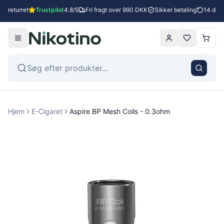
s returret
Trustpilot
4.8/5
Fri fragt over 990 DKK
Sikker betaling
14 dages
Hjem
E-Cigaret
Aspire BP Mesh Coils - 0.3ohm