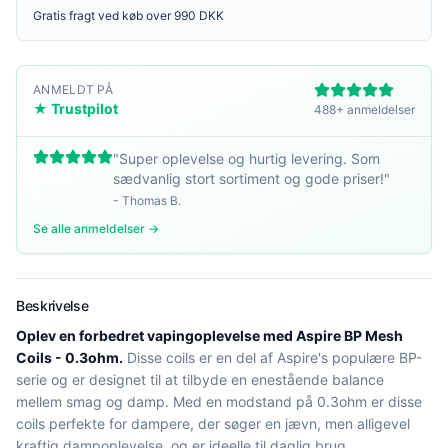
Gratis fragt ved køb over 990 DKK
ANMELDT PÅ
★ Trustpilot
488+ anmeldelser
"
Super oplevelse og hurtig levering. Som
sædvanlig stort sortiment og gode priser!
"
-
Thomas B.
Se alle anmeldelser →
Beskrivelse
Oplev en forbedret vapingoplevelse med Aspire BP Mesh
Coils - 0.3ohm.
Disse coils er en del af Aspire's populære BP-
serie og er designet til at tilbyde en enestående balance
mellem smag og damp. Med en modstand på 0.3ohm er disse
coils perfekte for dampere, der søger en jævn, men alligevel
kraftig dampoplevelse, og er ideelle til daglig brug.