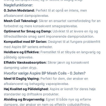
Nøglefunktioner:
0.3ohm Modstand:
Perfekt til at opnå en intens, men
afbalanceret dampoplevelse.
Mesh Coil Teknologi:
Sikrer en ensartet varmefordeling for en
forbedret og mere konsekvent smagsoplevelse.
Optimeret for Smag og Damp:
Udviklet til at levere en rig og
tilfredsstillende smag samt imponerende dampproduktion.
Kompatibel med BP Serien:
Designet til at fungere problemfrit
med Aspire BP seriens enheder.
Holdbare og Effektive:
Fremstillet til at tilbyde en langvarig og
pålidelig oplevelse.
Effektiv Væskeabsorption:
Sikrer jævn og konsekvent
dampning uden dryp.
Hvorfor vælge Aspire BP Mesh Coils - 0.3ohm?
Ideel til Daglig Vaping:
Perfekt for dem, der ønsker en
afbalanceret og behagelig vapeoplevelse.
Høj Kvalitet og Pålidelighed:
Aspire er kendt for deres høje
standarder og driftssikre produkter.
Alsiding og Brugervenlig:
Egnet til både nye og erfarne
dampere, der ønsker en nem og effektiv coiludskiftning.