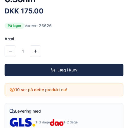
DKK
175.00
Varenr:
25626
På lager
Antal
1
Læg i kurv
10
ser på dette produkt nu!
Levering med
1-3 dage
1-2 dage