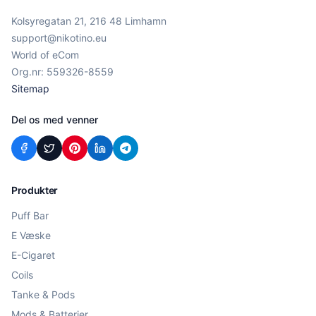
Kolsyregatan 21, 216 48 Limhamn
support@nikotino.eu
World of eCom
Org.nr: 559326-8559
Sitemap
Del os med venner
Produkter
Puff Bar
E Væske
E-Cigaret
Coils
Tanke & Pods
Mods & Batterier