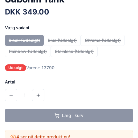
DKK
349.00
Vælg variant
Black
(Udsolgt)
Blue
(Udsolgt)
Chrome
(Udsolgt)
Rainbow
(Udsolgt)
Stainless
(Udsolgt)
Varenr:
13790
Udsolgt
Antal
1
Læg i kurv
4
ser på dette produkt nu!