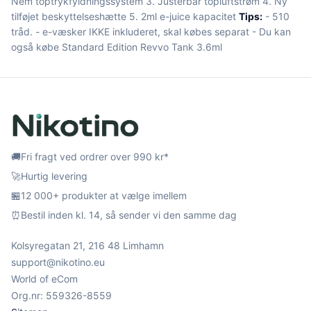
Nem toptrykfyldningssystem 3. Justerbar topluftstrøm 4. Ny
tilføjet beskyttelseshætte 5. 2ml e-juice kapacitet
Tips:
- 510
tråd. - e-væsker IKKE inkluderet, skal købes separat - Du kan
også købe Standard Edition Revvo Tank 3.6ml
🚚
Fri fragt ved ordrer over 990 kr*
🚀
Hurtig levering
🏪
12 000+ produkter at vælge imellem
⏰
Bestil inden kl. 14, så sender vi den samme dag
Kolsyregatan 21, 216 48 Limhamn
support@nikotino.eu
World of eCom
Org.nr: 559326-8559