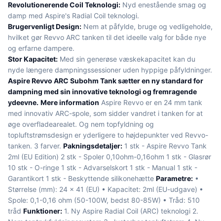
Revolutionerende Coil Teknologi:
Nyd enestående smag og
damp med Aspire's Radial Coil teknologi.
Brugervenligt Design:
Nem at påfylde, bruge og vedligeholde,
hvilket gør Revvo ARC tanken til det ideelle valg for både nye
og erfarne dampere.
Stor Kapacitet:
Med sin generøse væskekapacitet kan du
nyde længere dampningssessioner uden hyppige påfyldninger.
Aspire Revvo ARC Subohm Tank sætter en ny standard for
dampning med sin innovative teknologi og fremragende
ydeevne.
Mere information
Aspire Revvo er en 24 mm tank
med innovativ ARC-spole, som sidder vandret i tanken for at
øge overfladearealet. Og nem topfyldning og
topluftstrømsdesign er yderligere to højdepunkter ved Revvo-
tanken. 3 farver.
Pakningsdetaljer:
1 stk - Aspire Revvo Tank
2ml (EU Edition) 2 stk - Spoler 0,10ohm-0,16ohm 1 stk - Glasrør
10 stk - O-ringe 1 stk - Advarselskort 1 stk - Manual 1 stk -
Garantikort 1 stk - Beskyttende silikonehætte
Parametre:
•
Størrelse (mm): 24 x 41 (EU) • Kapacitet: 2ml (EU-udgave) •
Spole: 0,1-0,16 ohm (50-100W, bedst 80-85W) • Tråd: 510
tråd
Funktioner:
1. Ny Aspire Radial Coil (ARC) teknologi 2.