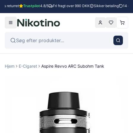
es returret
Trustpilot
4.8/5
Fri fragt over 990 DKK
Sikker betaling
14 dage
Hjem
E-Cigaret
Aspire Revvo ARC Subohm Tank