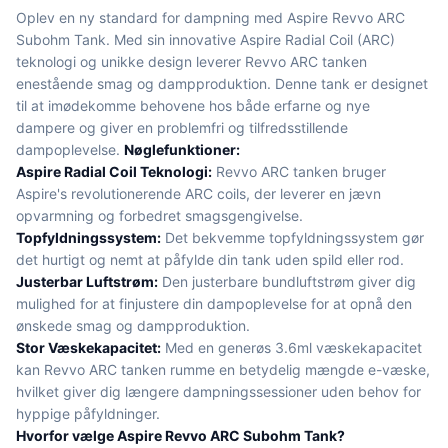
Oplev en ny standard for dampning med Aspire Revvo ARC
Subohm Tank. Med sin innovative Aspire Radial Coil (ARC)
teknologi og unikke design leverer Revvo ARC tanken
enestående smag og dampproduktion. Denne tank er designet
til at imødekomme behovene hos både erfarne og nye
dampere og giver en problemfri og tilfredsstillende
dampoplevelse.
Nøglefunktioner:
Aspire Radial Coil Teknologi:
Revvo ARC tanken bruger
Aspire's revolutionerende ARC coils, der leverer en jævn
opvarmning og forbedret smagsgengivelse.
Topfyldningssystem:
Det bekvemme topfyldningssystem gør
det hurtigt og nemt at påfylde din tank uden spild eller rod.
Justerbar Luftstrøm:
Den justerbare bundluftstrøm giver dig
mulighed for at finjustere din dampoplevelse for at opnå den
ønskede smag og dampproduktion.
Stor Væskekapacitet:
Med en generøs 3.6ml væskekapacitet
kan Revvo ARC tanken rumme en betydelig mængde e-væske,
hvilket giver dig længere dampningssessioner uden behov for
hyppige påfyldninger.
Hvorfor vælge Aspire Revvo ARC Subohm Tank?