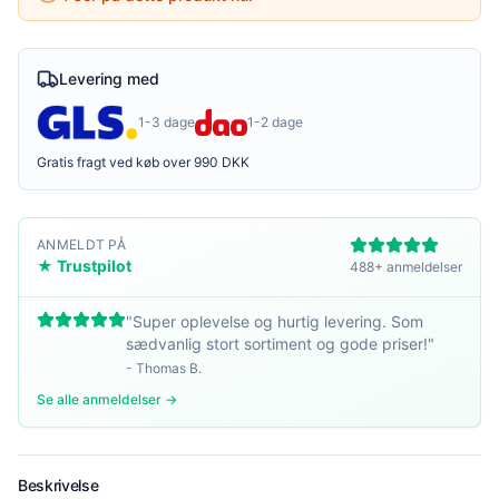
Levering med
1-3 dage
1-2 dage
Gratis fragt ved køb over 990 DKK
ANMELDT PÅ
★ Trustpilot
488+ anmeldelser
"
Super oplevelse og hurtig levering. Som
sædvanlig stort sortiment og gode priser!
"
-
Thomas B.
Se alle anmeldelser →
Beskrivelse