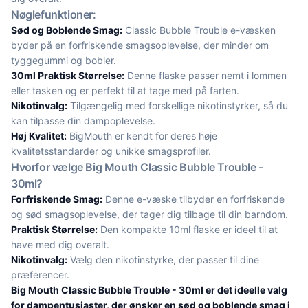
Nøglefunktioner:
Sød og Boblende Smag:
Classic Bubble Trouble e-væsken
byder på en forfriskende smagsoplevelse, der minder om
tyggegummi og bobler.
30ml Praktisk Størrelse:
Denne flaske passer nemt i lommen
eller tasken og er perfekt til at tage med på farten.
Nikotinvalg:
Tilgængelig med forskellige nikotinstyrker, så du
kan tilpasse din dampoplevelse.
Høj Kvalitet:
BigMouth er kendt for deres høje
kvalitetsstandarder og unikke smagsprofiler.
Hvorfor vælge Big Mouth Classic Bubble Trouble -
30ml?
Forfriskende Smag:
Denne e-væske tilbyder en forfriskende
og sød smagsoplevelse, der tager dig tilbage til din barndom.
Praktisk Størrelse:
Den kompakte 10ml flaske er ideel til at
have med dig overalt.
Nikotinvalg:
Vælg den nikotinstyrke, der passer til dine
præferencer.
Big Mouth Classic Bubble Trouble - 30ml er det ideelle valg
for dampentusiaster, der ønsker en sød og boblende smag i