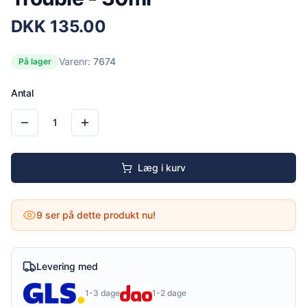
DKK
135.00
Varenr:
7674
På lager
Antal
1
Læg i kurv
9
ser på dette produkt nu!
Levering med
1-3 dage
1-2 dage