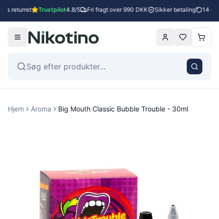
es returret
Trustpilot
4.8/5
Fri fragt over 990 DKK
Sikker betaling
14 dage
Hjem
Aroma
Big Mouth Classic Bubble Trouble - 30ml