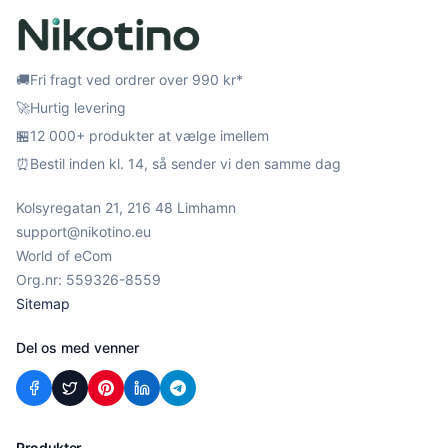
🚚
Fri fragt ved ordrer over 990 kr*
🚀
Hurtig levering
🏪
12 000+ produkter at vælge imellem
⏰
Bestil inden kl. 14, så sender vi den samme dag
Kolsyregatan 21, 216 48 Limhamn
support@nikotino.eu
World of eCom
Org.nr: 559326-8559
Sitemap
Del os med venner
Produkter