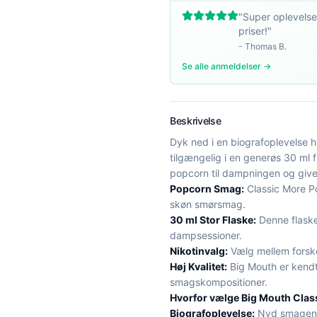
"
Super oplevelse
priser!
"
-
Thomas B.
Se alle anmeldelser →
Beskrivelse
Dyk ned i en biografoplevelse 
tilgængelig i en generøs 30 ml
popcorn til dampningen og giv
Popcorn Smag:
Classic More P
skøn smørsmag.
30 ml Stor Flaske:
Denne flaske
dampsessioner.
Nikotinvalg:
Vælg mellem forskel
Høj Kvalitet:
Big Mouth er kendt 
smagskompositioner.
Hvorfor vælge Big Mouth Clas
Biografoplevelse:
Nyd smagen a