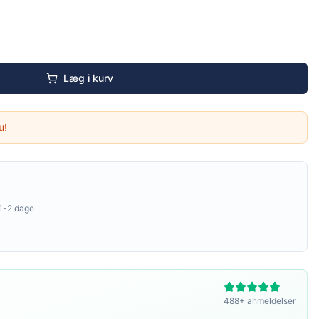
Læg i kurv
u!
1-2 dage
488+ anmeldelser