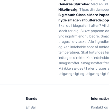
Generøs Størrelse:
Med en 30 m
Nikotinvalg:
Tilpas din dampopl
Big Mouth Classic More Popcorn
nyde smagen af butterede popco
Skal du i biografen i aften? Vi
ideelt for dig. Skøre popcorn 
yndlingsfilm endnu bedre. Smag 
bruges i e-væske. Alle ingredie
og kan indeholde spor af nødde
temperaturer. Skal fortyndes f
indtages direkte. Kan indehold
smagsstoffer. Smagsstoffer frem
Må ikke sælges til eller bruges
utilgængeligt og utilgængeligt f
Brands
Informatio
Elf Bar
Kontakt os