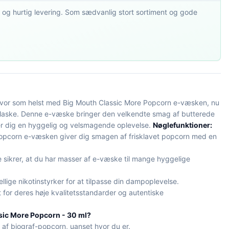
 og hurtig levering. Som sædvanlig stort sortiment og gode
hvor som helst med Big Mouth Classic More Popcorn e-væsken, nu
 flaske. Denne e-væske bringer den velkendte smag af butterede
er dig en hyggelig og velsmagende oplevelse.
Nøglefunktioner:
opcorn e-væsken giver dig smagen af frisklavet popcorn med en
 sikrer, at du har masser af e-væske til mange hyggelige
lige nikotinstyrker for at tilpasse din dampoplevelse.
for deres høje kvalitetsstandarder og autentiske
sic More Popcorn - 30 ml?
f biograf-popcorn, uanset hvor du er.