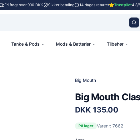
Fri fragt over 990 DKK
Sikker betaling
14 dages returret
Trustpilot
4.8/
Tanke & Pods
Mods & Batterier
Tilbehør
Big Mouth
Big Mouth Cla
DKK
135.00
Varenr:
7662
På lager