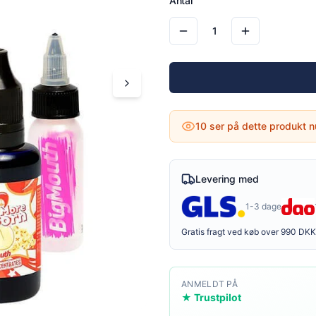
Antal
1
10
ser på dette produkt n
Levering med
1-3 dage
Gratis fragt ved køb over 990 DKK
ANMELDT PÅ
★ Trustpilot