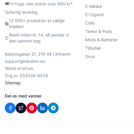
🚚
Fri fragt ved ordrer over 990 kr*
E Væske
🚀
Hurtig levering
E-Cigaret
12 000+ produkter at vælge
Coils
🏪
imellem
Tanke & Pods
Bestil inden kl. 14, så sender vi
⏰
Mods & Batterier
den samme dag
Tilbehør
Kolsyregatan 21, 216 48 Limhamn
Snus
support@nikotino.eu
World of eCom
Org.nr: 559326-8559
Sitemap
Del os med venner