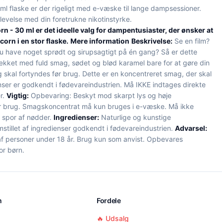
l flaske er der rigeligt med e-væske til lange dampsessioner.
evelse med din foretrukne nikotinstyrke.
 - 30 ml er det ideelle valg for dampentusiaster, der ønsker at
rn i en stor flaske.
Mere information
Beskrivelse:
Se en film?
l du have noget sprødt og sirupsagtigt på én gang? Så er dette
dækket med fuld smag, sødet og blød karamel bare for at gøre din
skal fortyndes før brug. Dette er en koncentreret smag, der skal
nser er godkendt i fødevareindustrien. Må IKKE indtages direkte
r.
Vigtig:
Opbevaring: Beskyt mod skarpt lys og høje
ør brug. Smagskoncentrat må kun bruges i e-væske. Må ikke
e spor af nødder.
Ingredienser:
Naturlige og kunstige
stillet af ingredienser godkendt i fødevareindustrien.
Advarsel:
 af personer under 18 år. Brug kun som anvist. Opbevares
or børn.
n
Fordele
🔥 Udsalg