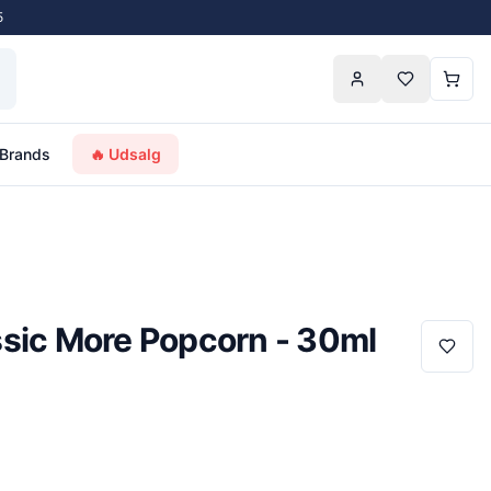
5
Brands
🔥 Udsalg
ssic More Popcorn - 30ml