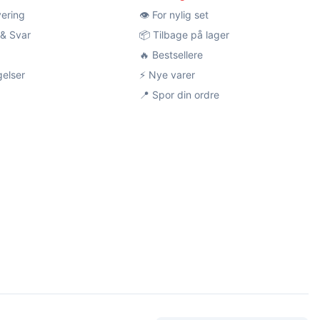
vering
👁️ For nylig set
& Svar
📦 Tilbage på lager
🔥 Bestsellere
gelser
⚡ Nye varer
📍 Spor din ordre