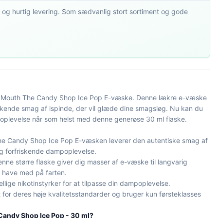
 og hurtig levering. Som sædvanlig stort sortiment og gode
ig Mouth The Candy Shop Ice Pop E-væske. Denne lækre e-væske
iskende smag af ispinde, der vil glæde dine smagsløg. Nu kan du
oplevelse når som helst med denne generøse 30 ml flaske.
e Candy Shop Ice Pop E-væsken leverer den autentiske smag af
 og forfriskende dampoplevelse.
nne større flaske giver dig masser af e-væske til langvarig
t have med på farten.
lige nikotinstyrker for at tilpasse din dampoplevelse.
for deres høje kvalitetsstandarder og bruger kun førsteklasses
Candy Shop Ice Pop - 30 ml?