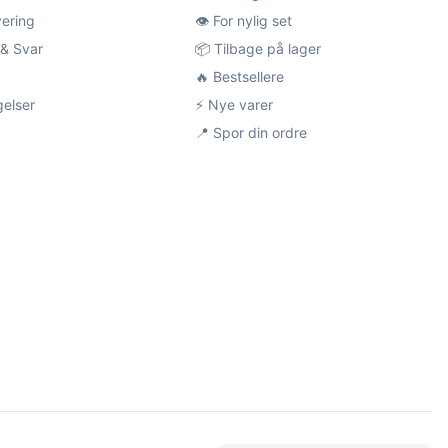
vering
👁️ For nylig set
& Svar
📦 Tilbage på lager
🔥 Bestsellere
gelser
⚡ Nye varer
📍 Spor din ordre