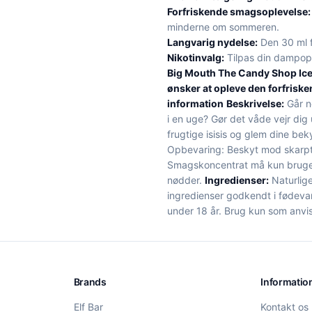
Forfriskende smagsoplevelse:
minderne om sommeren.
Langvarig nydelse:
Den 30 ml f
Nikotinvalg:
Tilpas din dampopl
Big Mouth The Candy Shop Ice 
ønsker at opleve den forfrisken
information
Beskrivelse:
Går n
i en uge? Gør det våde vejr dig 
frugtige isisis og glem dine bek
Opbevaring: Beskyt mod skarpt 
Smagskoncentrat må kun bruges 
nødder.
Ingredienser:
Naturlige
ingredienser godkendt i fødeva
under 18 år. Brug kun som anvis
Brands
Informatio
Elf Bar
Kontakt os