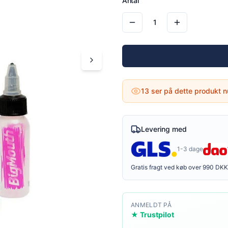
Antal
1
13
ser på dette produkt n
Levering med
1-3 dage
Gratis fragt ved køb over 990 DKK
ANMELDT PÅ
★ Trustpilot