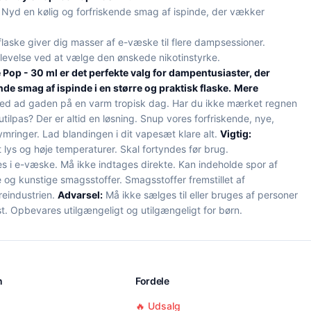
Nyd en kølig og forfriskende smag af ispinde, der vækker
laske giver dig masser af e-væske til flere dampsessioner.
evelse ved at vælge den ønskede nikotinstyrke.
Pop - 30 ml er det perfekte valg for dampentusiaster, der
de smag af ispinde i en større og praktisk flaske.
Mere
ed ad gaden på en varm tropisk dag. Har du ikke mærket regnen
utilpas? Der er altid en løsning. Snup vores forfriskende, nye,
ymringer. Lad blandingen i dit vapesæt klare alt.
Vigtig:
lys og høje temperaturer. Skal fortyndes før brug.
i e-væske. Må ikke indtages direkte. Kan indeholde spor af
 og kunstige smagsstoffer. Smagsstoffer fremstillet af
reindustrien.
Advarsel:
Må ikke sælges til eller bruges af personer
t. Opbevares utilgængeligt og utilgængeligt for børn.
n
Fordele
🔥 Udsalg