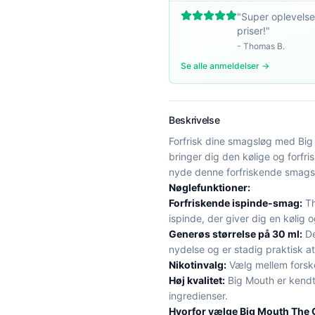
"
Super oplevelse
priser!
"
-
Thomas B.
Se alle anmeldelser →
Beskrivelse
Forfrisk dine smagsløg med B
bringer dig den kølige og forfr
nyde denne forfriskende smags
Nøglefunktioner:
Forfriskende ispinde-smag:
Th
ispinde, der giver dig en kølig
Generøs størrelse på 30 ml:
De
nydelse og er stadig praktisk a
Nikotinvalg:
Vælg mellem forskel
Høj kvalitet:
Big Mouth er kendt 
ingredienser.
Hvorfor vælge Big Mouth The 