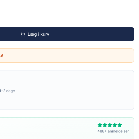
Læg i kurv
u!
1-2 dage
488+ anmeldelser