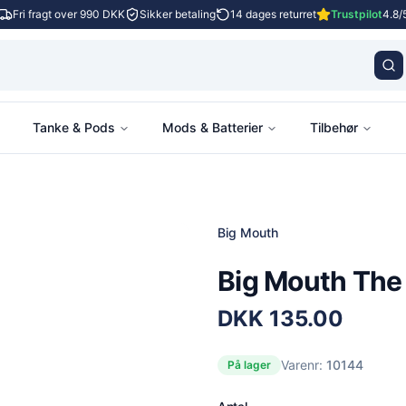
Fri fragt over 990 DKK
Sikker betaling
14 dages returret
Trustpilot
4.8/
Tanke & Pods
Mods & Batterier
Tilbehør
Big Mouth
Big Mouth The
DKK
135.00
Varenr:
10144
På lager