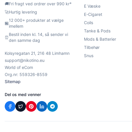
🚚
Fri fragt ved ordrer over 990 kr*
E Væske
🚀
Hurtig levering
E-Cigaret
12 000+ produkter at vælge
Coils
🏪
imellem
Tanke & Pods
Bestil inden kl. 14, så sender vi
⏰
Mods & Batterier
den samme dag
Tilbehør
Kolsyregatan 21, 216 48 Limhamn
Snus
support@nikotino.eu
World of eCom
Org.nr: 559326-8559
Sitemap
Del os med venner