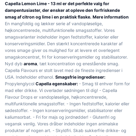
Capella Lemon Lime - 13 ml er det perfekte valg for
dampentusiaster, der ønsker at opleve den forfriskende
smag af citron og lime i en praktisk flaske.
Mere information
En mangfoldig og lækker serie af vandopløselige,
højkoncentrerede, multifunktionelle smagsstoffer. Vores
smagsvarianter indeholder ingen fedtstoffer, kalorier eller
konserveringsmidler. Den stærkt koncentrerede karakter af
vores smage giver os mulighed for at levere et overlegent
smagskoncentrat, fri for konserveringsmidler og stabilisatorer.
Nyd dyb
aroma
, tæt koncentration og enestående smag.
Capella Flavours er stolt lavet med de fineste ingredienser i
USA. Indeholder ethanol.
Smagsfrie ingredienser:
Propylenglycol
Capella egenskaber:
- Smag til enhver form for
mad eller drikke. Vi overlader sødningen til dig! - Capella
Flavour Drops er vandopløselige, højkoncentrerede,
multifunktionelle smagsstoffer. - Ingen fedtstoffer, kalorier eller
sødestoffer. - Ingen konserveringsmidler, stabilisatorer eller
kaliumsorbat. - Fri for majs og jordnødder! - Glutenfri og
vegansk venlig. Vores dråber indeholder ingen animalske
produkter af nogen art. - Skyldfri. Skab sukkerfrie drikke- og