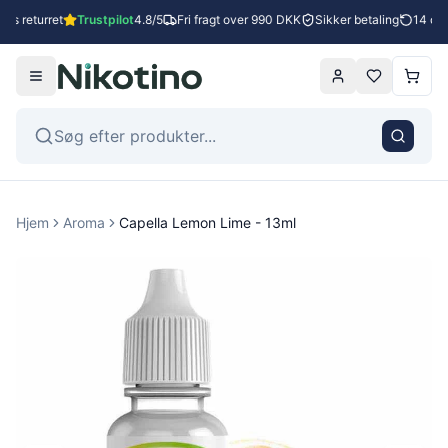
es returret
Trustpilot
4.8/5
Fri fragt over 990 DKK
Sikker betaling
14 dage
Hjem
Aroma
Capella Lemon Lime - 13ml