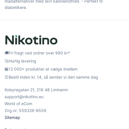
madalternativer med lavt kalorieindhold. - Perfekt til
diabetikere.
🚚
Fri fragt ved ordrer over 990 kr*
🚀
Hurtig levering
🏪
12 000+ produkter at vælge imellem
⏰
Bestil inden kl. 14, så sender vi den samme dag
Kolsyregatan 21, 216 48 Limhamn
support@nikotino.eu
World of eCom
Org.nr: 559326-8559
Sitemap