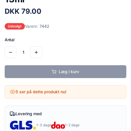
DKK
79.00
Varenr:
7442
Udsolgt
Antal
1
Læg i kurv
5
ser på dette produkt nu!
Levering med
1-3 dage
1-2 dage