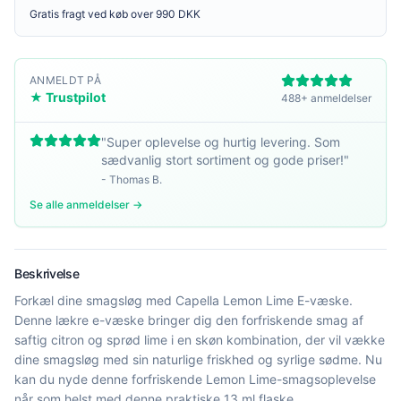
Gratis fragt ved køb over 990 DKK
ANMELDT PÅ
★ Trustpilot
488+ anmeldelser
"
Super oplevelse og hurtig levering. Som
sædvanlig stort sortiment og gode priser!
"
-
Thomas B.
Se alle anmeldelser →
Beskrivelse
Forkæl dine smagsløg med Capella Lemon Lime E-væske.
Denne lækre e-væske bringer dig den forfriskende smag af
saftig citron og sprød lime i en skøn kombination, der vil vække
dine smagsløg med sin naturlige friskhed og syrlige sødme. Nu
kan du nyde denne forfriskende Lemon Lime-smagsoplevelse
når som helst med denne praktiske 13 ml flaske.