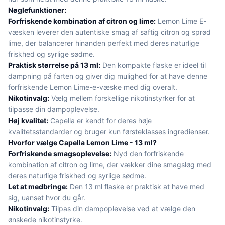
Nøglefunktioner:
Forfriskende kombination af citron og lime:
Lemon Lime E-
væsken leverer den autentiske smag af saftig citron og sprød
lime, der balancerer hinanden perfekt med deres naturlige
friskhed og syrlige sødme.
Praktisk størrelse på 13 ml:
Den kompakte flaske er ideel til
dampning på farten og giver dig mulighed for at have denne
forfriskende Lemon Lime-e-væske med dig overalt.
Nikotinvalg:
Vælg mellem forskellige nikotinstyrker for at
tilpasse din dampoplevelse.
Høj kvalitet:
Capella er kendt for deres høje
kvalitetsstandarder og bruger kun førsteklasses ingredienser.
Hvorfor vælge Capella Lemon Lime - 13 ml?
Forfriskende smagsoplevelse:
Nyd den forfriskende
kombination af citron og lime, der vækker dine smagsløg med
deres naturlige friskhed og syrlige sødme.
Let at medbringe:
Den 13 ml flaske er praktisk at have med
sig, uanset hvor du går.
Nikotinvalg:
Tilpas din dampoplevelse ved at vælge den
ønskede nikotinstyrke.