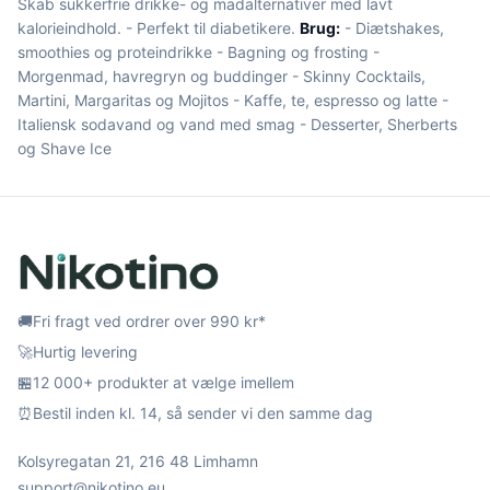
Skab sukkerfrie drikke- og madalternativer med lavt
kalorieindhold. - Perfekt til diabetikere.
Brug:
- Diætshakes,
smoothies og proteindrikke - Bagning og frosting -
Morgenmad, havregryn og buddinger - Skinny Cocktails,
Martini, Margaritas og Mojitos - Kaffe, te, espresso og latte -
Italiensk sodavand og vand med smag - Desserter, Sherberts
og Shave Ice
🚚
Fri fragt ved ordrer over 990 kr*
🚀
Hurtig levering
🏪
12 000+ produkter at vælge imellem
⏰
Bestil inden kl. 14, så sender vi den samme dag
Kolsyregatan 21, 216 48 Limhamn
support@nikotino.eu