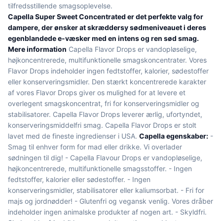
tilfredsstillende smagsoplevelse.
Capella Super Sweet Concentrated er det perfekte valg for
dampere, der ønsker at skræddersy sødmeniveauet i deres
egenblandede e-væsker med en intens og ren sød smag.
Mere information
Capella Flavor Drops er vandopløselige,
højkoncentrerede, multifunktionelle smagskoncentrater. Vores
Flavor Drops indeholder ingen fedtstoffer, kalorier, sødestoffer
eller konserveringsmidler. Den stærkt koncentrerede karakter
af vores Flavor Drops giver os mulighed for at levere et
overlegent smagskoncentrat, fri for konserveringsmidler og
stabilisatorer. Capella Flavor Drops leverer ærlig, ufortyndet,
konserveringsmiddelfri smag. Capella Flavor Drops er stolt
lavet med de fineste ingredienser i USA.
Capella egenskaber:
-
Smag til enhver form for mad eller drikke. Vi overlader
sødningen til dig! - Capella Flavour Drops er vandopløselige,
højkoncentrerede, multifunktionelle smagsstoffer. - Ingen
fedtstoffer, kalorier eller sødestoffer. - Ingen
konserveringsmidler, stabilisatorer eller kaliumsorbat. - Fri for
majs og jordnødder! - Glutenfri og vegansk venlig. Vores dråber
indeholder ingen animalske produkter af nogen art. - Skyldfri.