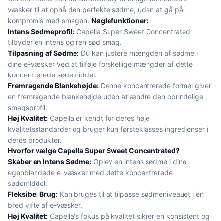
væsker til at opnå den perfekte sødme, uden at gå på
kompromis med smagen.
Nøglefunktioner:
Intens Sødmeprofil:
Capella Super Sweet Concentrated
tilbyder en intens og ren sød smag.
Tilpasning af Sødme:
Du kan justere mængden af sødme i
dine e-væsker ved at tilføje forskellige mængder af dette
koncentrerede sødemiddel.
Fremragende Blankehøjde:
Denne koncentrerede formel giver
en fremragende blankehøjde uden at ændre den oprindelige
smagsprofil.
Høj Kvalitet:
Capella er kendt for deres høje
kvalitetsstandarder og bruger kun førsteklasses ingredienser i
deres produkter.
Hvorfor vælge Capella Super Sweet Concentrated?
Skaber en Intens Sødme:
Oplev en intens sødme i dine
egenblandede e-væsker med dette koncentrerede
sødemiddel.
Fleksibel Brug:
Kan bruges til at tilpasse sødmeniveauet i en
bred vifte af e-væsker.
Høj Kvalitet:
Capella's fokus på kvalitet sikrer en konsistent og