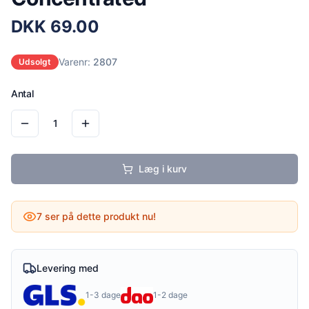
DKK
69.00
Varenr:
2807
Udsolgt
Antal
1
Læg i kurv
7
ser på dette produkt nu!
Levering med
1-3 dage
1-2 dage