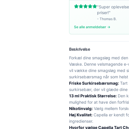
"
Super oplevelse
priser!
"
-
Thomas B.
Se alle anmeldelser →
Beskrivelse
Forkæl dine smagsløg med den f
Væske. Denne velsmagende e-væ
vil vække dine smagsløg med s
surkirsebærsmag når som helst
Friske Surkirsebærsmag:
Tart 
surkirsebær, der vil glæde dine
13 ml Praktisk Størrelse:
Den ko
mulighed for at have den forfr
Nikotinvalg:
Vælg mellem forskel
Høj Kvalitet:
Capella er kendt fo
ingredienser.
Hvorfor vælge Capella Tart Che