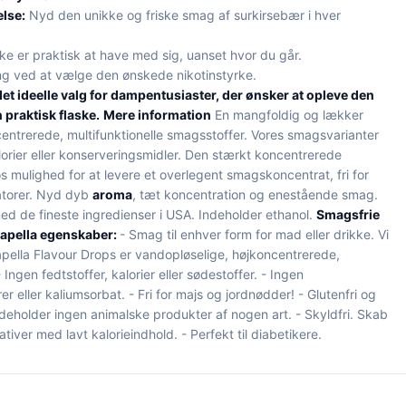
lse:
Nyd den unikke og friske smag af surkirsebær i hver
ke er praktisk at have med sig, uanset hvor du går.
g ved at vælge den ønskede nikotinstyrke.
det ideelle valg for dampentusiaster, der ønsker at opleve den
 praktisk flaske.
Mere information
En mangfoldig og lækker
centrerede, multifunktionelle smagsstoffer. Vores smagsvarianter
lorier eller konserveringsmidler. Den stærkt koncentrerede
s mulighed for at levere et overlegent smagskoncentrat, fri for
satorer. Nyd dyb
aroma
, tæt koncentration og enestående smag.
med de fineste ingredienser i USA. Indeholder ethanol.
Smagsfrie
apella egenskaber:
- Smag til enhver form for mad eller drikke. Vi
Capella Flavour Drops er vandopløselige, højkoncentrerede,
 Ingen fedtstoffer, kalorier eller sødestoffer. - Ingen
er eller kaliumsorbat. - Fri for majs og jordnødder! - Glutenfri og
deholder ingen animalske produkter af nogen art. - Skyldfri. Skab
tiver med lavt kalorieindhold. - Perfekt til diabetikere.