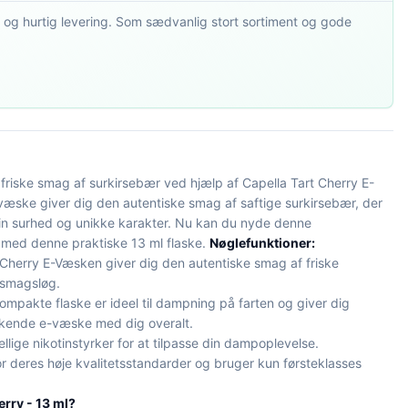
 og hurtig levering. Som sædvanlig stort sortiment og gode
riske smag af surkirsebær ved hjælp af Capella Tart Cherry E-
ske giver dig den autentiske smag af saftige surkirsebær, der
in surhed og unikke karakter. Nu kan du nyde denne
 med denne praktiske 13 ml flaske.
Nøglefunktioner:
Cherry E-Væsken giver dig den autentiske smag af friske
 smagsløg.
mpakte flaske er ideel til dampning på farten og giver dig
iskende e-væske med dig overalt.
lige nikotinstyrker for at tilpasse din dampoplevelse.
r deres høje kvalitetsstandarder og bruger kun førsteklasses
rry - 13 ml?