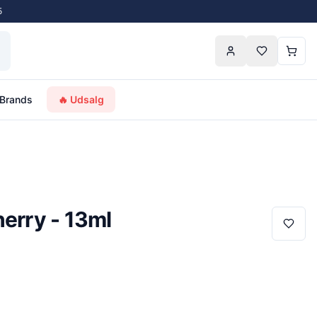
5
Brands
🔥 Udsalg
herry - 13ml