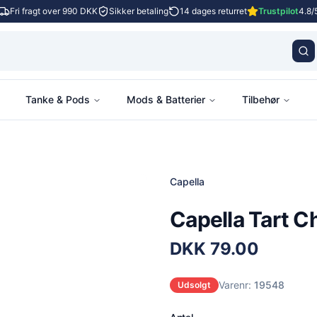
Fri fragt over 990 DKK
Sikker betaling
14 dages returret
Trustpilot
4.8/
Tanke & Pods
Mods & Batterier
Tilbehør
Capella
Capella Tart C
DKK
79.00
Varenr:
19548
Udsolgt