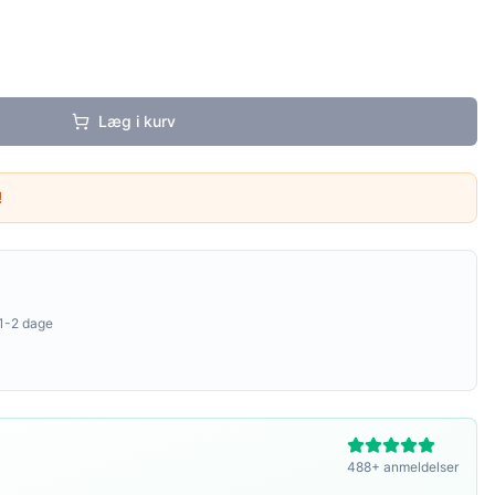
Læg i kurv
!
1-2 dage
488+ anmeldelser