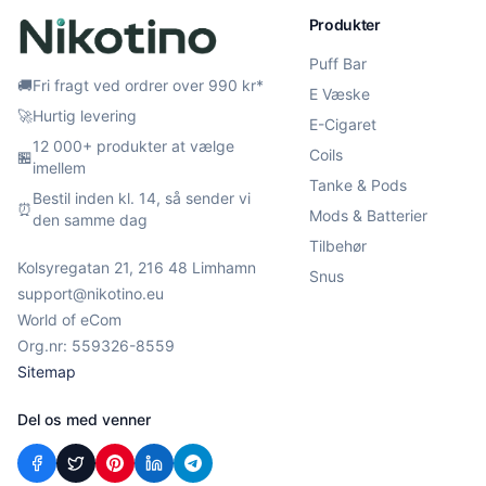
Produkter
Puff Bar
🚚
Fri fragt ved ordrer over 990 kr*
E Væske
🚀
Hurtig levering
E-Cigaret
12 000+ produkter at vælge
Coils
🏪
imellem
Tanke & Pods
Bestil inden kl. 14, så sender vi
⏰
Mods & Batterier
den samme dag
Tilbehør
Kolsyregatan 21, 216 48 Limhamn
Snus
support@nikotino.eu
World of eCom
Org.nr: 559326-8559
Sitemap
Del os med venner