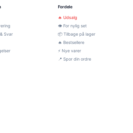
n
Fordele
🔥 Udsalg
vering
👁️ For nylig set
& Svar
📦 Tilbage på lager
🔥 Bestsellere
gelser
⚡ Nye varer
📍 Spor din ordre