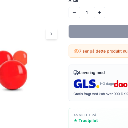
Antal
1
7
ser på dette produkt nu
Levering med
1-3 dage
Gratis fragt ved køb over 990 DKK
ANMELDT PÅ
★ Trustpilot