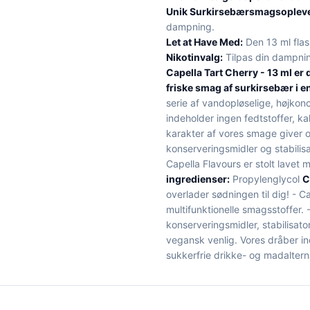
Unik Surkirsebærsmagsopleve
dampning.
Let at Have Med:
Den 13 ml flas
Nikotinvalg:
Tilpas din dampnin
Capella Tart Cherry - 13 ml er 
friske smag af surkirsebær i en
serie af vandopløselige, højkon
indeholder ingen fedtstoffer, ka
karakter af vores smage giver o
konserveringsmidler og stabili
Capella Flavours er stolt lavet 
ingredienser:
Propylenglycol
C
overlader sødningen til dig! - 
multifunktionelle smagsstoffer. -
konserveringsmidler, stabilisator
vegansk venlig. Vores dråber in
sukkerfrie drikke- og madalterna