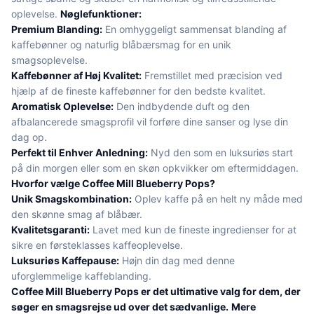
oplevelse.
Nøglefunktioner:
Premium Blanding:
En omhyggeligt sammensat blanding af
kaffebønner og naturlig blåbærsmag for en unik
smagsoplevelse.
Kaffebønner af Høj Kvalitet:
Fremstillet med præcision ved
hjælp af de fineste kaffebønner for den bedste kvalitet.
Aromatisk Oplevelse:
Den indbydende duft og den
afbalancerede smagsprofil vil forføre dine sanser og lyse din
dag op.
Perfekt til Enhver Anledning:
Nyd den som en luksuriøs start
på din morgen eller som en skøn opkvikker om eftermiddagen.
Hvorfor vælge Coffee Mill Blueberry Pops?
Unik Smagskombination:
Oplev kaffe på en helt ny måde med
den skønne smag af blåbær.
Kvalitetsgaranti:
Lavet med kun de fineste ingredienser for at
sikre en førsteklasses kaffeoplevelse.
Luksuriøs Kaffepause:
Højn din dag med denne
uforglemmelige kaffeblanding.
Coffee Mill Blueberry Pops er det ultimative valg for dem, der
søger en smagsrejse ud over det sædvanlige.
Mere