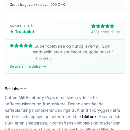
Gratis fragt ved køb over 990 DKK
ANMELDT PÅ
★ Trustpilot
488+ anmeldelser
"
Super oplevelse og hurtig levering. Som
sædvanlig stort sortiment og gode priser!
"
-
Thomas B.
Se alle anmeldelser →
Beskrivelse
Coffee Mill Blueberry Pops er en skøn nydelse for
kaffeentusiaster og frugtelskere. Denne enestående
kaffeblanding kombinerer den rige duft af friskbrygget kaffe
med de søde og syrlige noter fra modne
blåbær
. Hver eneste
slurk er en smagsrejse, hvor kaffens kompleksitet møder den
saftige sødme og skaber en harmonisk og tilfredsstillende