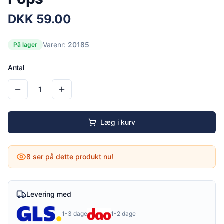
DKK
59.00
Varenr:
20185
På lager
Antal
1
Læg i kurv
8
ser på dette produkt nu!
Levering med
1-3 dage
1-2 dage