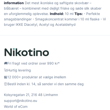
information
Det mest ikoniske og saftigste skovbær –
blåbæret – kombineret med dejligt friske og søde slik skaber
en uforglemmelig oplevelse.
Indhold:
10 ml
Tips:
- Perfekte
smagsblandinger - Smagskoncentrat kommer i 10 ml flaske - Vi
bruger IKKE Diacetyl, Acetyl og Acetaldehyd
🚚
Fri fragt ved ordrer over 990 kr*
🚀
Hurtig levering
🏪
12 000+ produkter at vælge imellem
⏰
Bestil inden kl. 14, så sender vi den samme dag
Kolsyregatan 21, 216 48 Limhamn
support@nikotino.eu
World of eCom