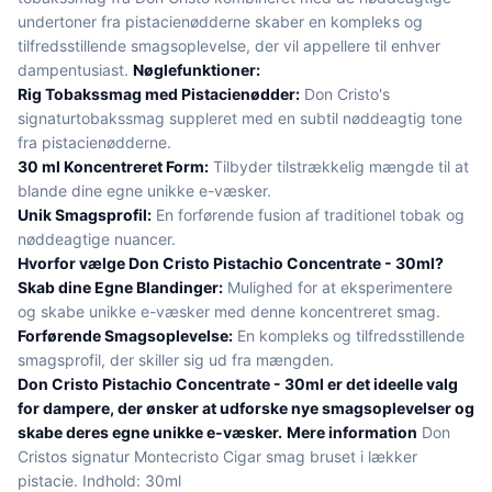
undertoner fra pistacienødderne skaber en kompleks og
tilfredsstillende smagsoplevelse, der vil appellere til enhver
dampentusiast.
Nøglefunktioner:
Rig Tobakssmag med Pistacienødder:
Don Cristo's
signaturtobakssmag suppleret med en subtil nøddeagtig tone
fra pistacienødderne.
30 ml Koncentreret Form:
Tilbyder tilstrækkelig mængde til at
blande dine egne unikke e-væsker.
Unik Smagsprofil:
En forførende fusion af traditionel tobak og
nøddeagtige nuancer.
Hvorfor vælge Don Cristo Pistachio Concentrate - 30ml?
Skab dine Egne Blandinger:
Mulighed for at eksperimentere
og skabe unikke e-væsker med denne koncentreret smag.
Forførende Smagsoplevelse:
En kompleks og tilfredsstillende
smagsprofil, der skiller sig ud fra mængden.
Don Cristo Pistachio Concentrate - 30ml er det ideelle valg
for dampere, der ønsker at udforske nye smagsoplevelser og
skabe deres egne unikke e-væsker.
Mere information
Don
Cristos signatur Montecristo Cigar smag bruset i lækker
pistacie. Indhold: 30ml