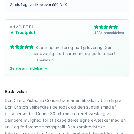
Gratis fragt ved køb over 990 DKK
ANMELDT PÅ
★ Trustpilot
488+ anmeldelser
"
Super oplevelse og hurtig levering. Som
sædvanlig stort sortiment og gode priser!
"
-
Thomas B.
Se alle anmeldelser →
Beskrivelse
Don Cristo Pistachio Concentrate er en eksklusiv blanding af
Don Cristo's velkendte rige tobak og den subtile smag af
pistacienødder. Denne 30 ml koncentreret væske giver
dampere mulighed for at skabe deres egne e-væsker med en
unik og forførende smagsprofil. Den karakteristiske
tobakssmag fra Don Cristo kombineret med de nøddeagtige