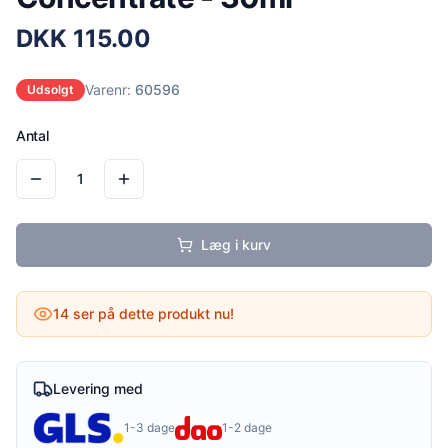
DKK
115.00
Varenr:
60596
Udsolgt
Antal
1
Læg i kurv
14
ser på dette produkt nu!
Levering med
1-3 dage
1-2 dage