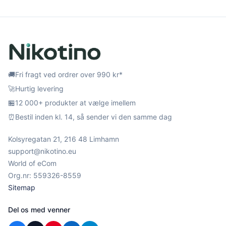
🚚
Fri fragt ved ordrer over 990 kr*
🚀
Hurtig levering
🏪
12 000+ produkter at vælge imellem
⏰
Bestil inden kl. 14, så sender vi den samme dag
Kolsyregatan 21, 216 48 Limhamn
support@nikotino.eu
World of eCom
Org.nr: 559326-8559
Sitemap
Del os med venner