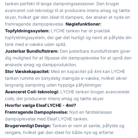
tanken perfekt til lange dampningssessioner. Den bruger
avanceret coil-teknologi til at producere intens smag og tætte
skyer, hvilket gør den ideel til dampere, der ønsker at nyde en
fremragende dampoplevelse.
Nøglefunktioner:
Topfyldningssystem:
LYCHE tanken har et praktisk
topfyldningssystem, der gør det hurtigt og nemt at påfylde din
tank med e-væske uden spild.
Justerbar Bundluftstrøm:
Den justerbare bundluftstrøm giver
dig mulighed for at tilpasse din dampoplevelse for at opnå den
ønskede smag og dampproduktion.
Stor Væskekapacitet:
Med en kapacitet på 4ml kan LYCHE
tanken rumme en betydelig mængde e-væske, hvilket sikrer
langvarig dampning uden hyppige påfyldninger.
Avanceret Coil-teknologi:
LYCHE tanken bruger avancerede
coils, der producerer intens smag og tætte skyer.
Hvorfor vælge Eleaf LYCHE - 4ml?
Fremragende Dampoplevelse:
Nyd en førsteklasses
dampoplevelse med Eleaf LYCHE tanken.
Brugervenligt Design:
Tanken er nem at samle, påfylde og
rengøre, hvilket gør den ideel for både nye og erfarne