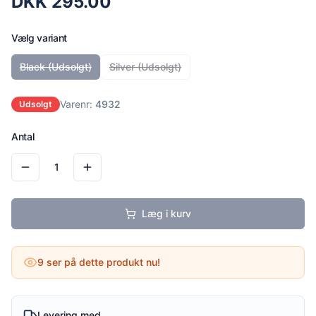
DKK
295.00
Vælg variant
Black
(Udsolgt)
Silver
(Udsolgt)
Varenr:
4932
Udsolgt
Antal
1
Læg i kurv
9
ser på dette produkt nu!
Levering med