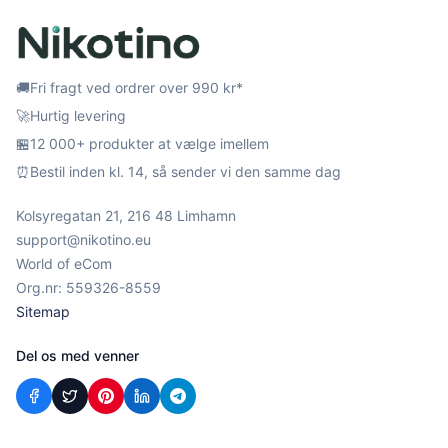
🚚
Fri fragt ved ordrer over 990 kr*
🚀
Hurtig levering
🏪
12 000+ produkter at vælge imellem
⏰
Bestil inden kl. 14, så sender vi den samme dag
Kolsyregatan 21, 216 48 Limhamn
support@nikotino.eu
World of eCom
Org.nr: 559326-8559
Sitemap
Del os med venner