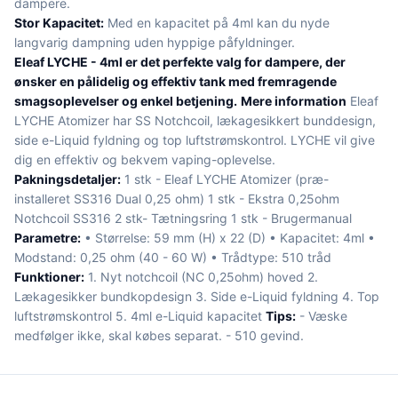
dampere.
Stor Kapacitet:
Med en kapacitet på 4ml kan du nyde
langvarig dampning uden hyppige påfyldninger.
Eleaf LYCHE - 4ml er det perfekte valg for dampere, der
ønsker en pålidelig og effektiv tank med fremragende
smagsoplevelser og enkel betjening.
Mere information
Eleaf
LYCHE Atomizer har SS Notchcoil, lækagesikkert bunddesign,
side e-Liquid fyldning og top luftstrømskontrol. LYCHE vil give
dig en effektiv og bekvem vaping-oplevelse.
Pakningsdetaljer:
1 stk - Eleaf LYCHE Atomizer (præ-
installeret SS316 Dual 0,25 ohm) 1 stk - Ekstra 0,25ohm
Notchcoil SS316 2 stk- Tætningsring 1 stk - Brugermanual
Parametre:
• Størrelse: 59 mm (H) x 22 (D) • Kapacitet: 4ml •
Modstand: 0,25 ohm (40 - 60 W) • Trådtype: 510 tråd
Funktioner:
1. Nyt notchcoil (NC 0,25ohm) hoved 2.
Lækagesikker bundkopdesign 3. Side e-Liquid fyldning 4. Top
luftstrømskontrol 5. 4ml e-Liquid kapacitet
Tips:
- Væske
medfølger ikke, skal købes separat. - 510 gevind.