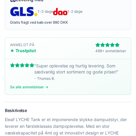
1-3 dage
1-2 dage
Gratis fragt ved køb over 990 DKK
ANMELDT PÅ
★ Trustpilot
488+ anmeldelser
"
Super oplevelse og hurtig levering. Som
sædvanlig stort sortiment og gode priser!
"
-
Thomas B.
Se alle anmeldelser →
Beskrivelse
Eleaf LYCHE Tank er et imponerende stykke dampudstyr, der
leverer en førsteklasses dampoplevelse. Med en stor
væskekapacitet på 4ml og et innovativt design er LYCHE