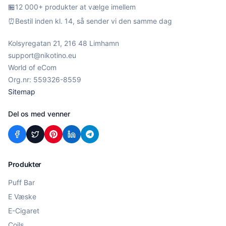
🏪
12 000+ produkter at vælge imellem
⏰
Bestil inden kl. 14, så sender vi den samme dag
Kolsyregatan 21, 216 48 Limhamn
support@nikotino.eu
World of eCom
Org.nr: 559326-8559
Sitemap
Del os med venner
Produkter
Puff Bar
E Væske
E-Cigaret
Coils