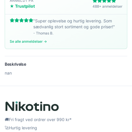
ANMELDT PÅ
★ Trustpilot
488+ anmeldelser
"
Super oplevelse og hurtig levering. Som
sædvanlig stort sortiment og gode priser!
"
-
Thomas B.
Se alle anmeldelser →
Beskrivelse
nan
🚚
Fri fragt ved ordrer over 990 kr*
🚀
Hurtig levering