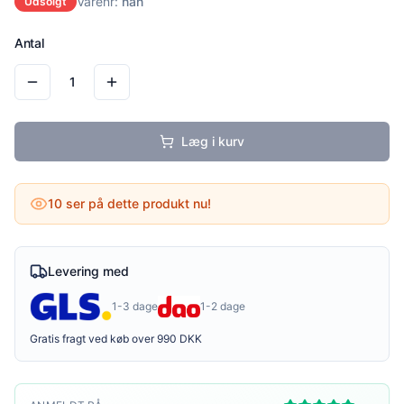
Varenr:
nan
Udsolgt
Antal
1
Læg i kurv
10
ser på dette produkt nu!
Levering med
1-3 dage
1-2 dage
Gratis fragt ved køb over 990 DKK