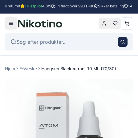
ges returret
Trustpilot
4.8/5
Fri fragt over 990 DKK
Sikker betaling
14 dag
Hjem
E-Væske
Hangsen Blackcurrant 10 ML (70/30)