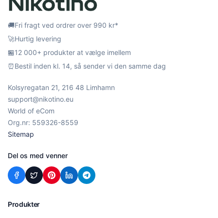
🚚
Fri fragt ved ordrer over 990 kr*
🚀
Hurtig levering
🏪
12 000+ produkter at vælge imellem
⏰
Bestil inden kl. 14, så sender vi den samme dag
Kolsyregatan 21, 216 48 Limhamn
support@nikotino.eu
World of eCom
Org.nr: 559326-8559
Sitemap
Del os med venner
Produkter