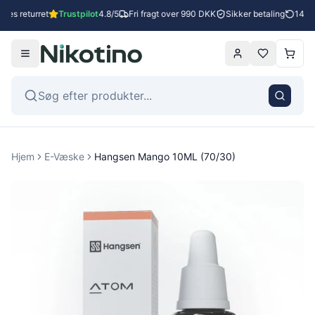
ges returret
Trustpilot
4.8/5
Fri fragt over 990 DKK
Sikker betaling
14 da
Hjem
E-Væske
Hangsen Mango 10ML (70/30)