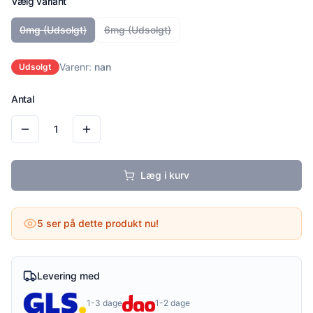
Vælg variant
0mg
(Udsolgt)
6mg
(Udsolgt)
Varenr:
nan
Udsolgt
Antal
1
Læg i kurv
5
ser på dette produkt nu!
Levering med
1-3 dage
1-2 dage