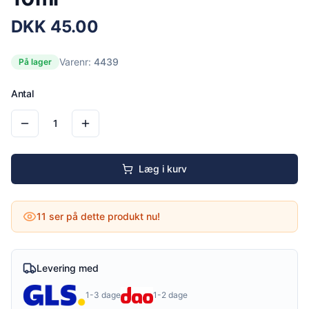
DKK
45.00
Varenr:
4439
På lager
Antal
1
Læg i kurv
11
ser på dette produkt nu!
Levering med
1-3 dage
1-2 dage