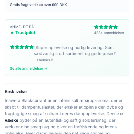
Gratis fragt ved køb over 990 DKK
ANMELDT PÅ
★ Trustpilot
488+ anmeldelser
"
Super oplevelse og hurtig levering. Som
sædvanlig stort sortiment og gode priser!
"
-
Thomas B.
Se alle anmeldelser →
Beskrivelse
Inawera Blackcurrant er en intens solbærsirup-aroma, der er
skabt til dampentusiaster, der ønsker at opleve den dybe og
frugtagtige smag af solbær i deres dampoplevelse. Denne
e-
væske
byder på en autentisk og saftig solbærsmag, der
vækker dine smagsløg og giver en forfriskende og intens
oplevelse. Hver damp leverer den naturlige sødme og