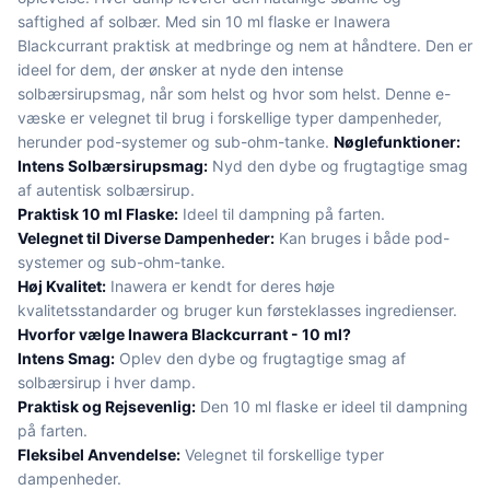
saftighed af solbær. Med sin 10 ml flaske er Inawera
Blackcurrant praktisk at medbringe og nem at håndtere. Den er
ideel for dem, der ønsker at nyde den intense
solbærsirupsmag, når som helst og hvor som helst. Denne e-
væske er velegnet til brug i forskellige typer dampenheder,
herunder pod-systemer og sub-ohm-tanke.
Nøglefunktioner:
Intens Solbærsirupsmag:
Nyd den dybe og frugtagtige smag
af autentisk solbærsirup.
Praktisk 10 ml Flaske:
Ideel til dampning på farten.
Velegnet til Diverse Dampenheder:
Kan bruges i både pod-
systemer og sub-ohm-tanke.
Høj Kvalitet:
Inawera er kendt for deres høje
kvalitetsstandarder og bruger kun førsteklasses ingredienser.
Hvorfor vælge Inawera Blackcurrant - 10 ml?
Intens Smag:
Oplev den dybe og frugtagtige smag af
solbærsirup i hver damp.
Praktisk og Rejsevenlig:
Den 10 ml flaske er ideel til dampning
på farten.
Fleksibel Anvendelse:
Velegnet til forskellige typer
dampenheder.