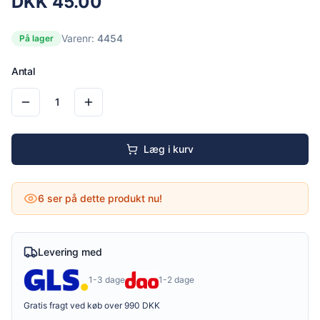
DKK
45.00
Varenr:
4454
På lager
Antal
1
Læg i kurv
6
ser på dette produkt nu!
Levering med
1-3 dage
1-2 dage
Gratis fragt ved køb over 990 DKK