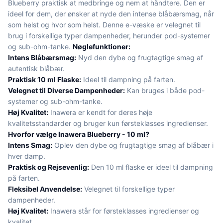
Blueberry praktisk at medbringe og nem at håndtere. Den er
ideel for dem, der ønsker at nyde den intense blåbærsmag, når
som helst og hvor som helst. Denne e-væske er velegnet til
brug i forskellige typer dampenheder, herunder pod-systemer
og sub-ohm-tanke.
Nøglefunktioner:
Intens Blåbærsmag:
Nyd den dybe og frugtagtige smag af
autentisk blåbær.
Praktisk 10 ml Flaske:
Ideel til dampning på farten.
Velegnet til Diverse Dampenheder:
Kan bruges i både pod-
systemer og sub-ohm-tanke.
Høj Kvalitet:
Inawera er kendt for deres høje
kvalitetsstandarder og bruger kun førsteklasses ingredienser.
Hvorfor vælge Inawera Blueberry - 10 ml?
Intens Smag:
Oplev den dybe og frugtagtige smag af blåbær i
hver damp.
Praktisk og Rejsevenlig:
Den 10 ml flaske er ideel til dampning
på farten.
Fleksibel Anvendelse:
Velegnet til forskellige typer
dampenheder.
Høj Kvalitet:
Inawera står for førsteklasses ingredienser og
kvalitet.