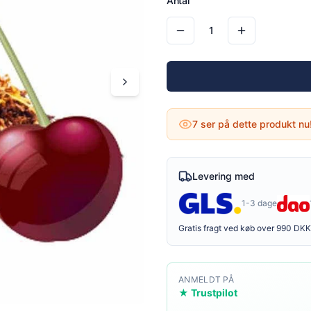
Antal
1
7
ser på dette produkt nu
Levering med
1-3 dage
Gratis fragt ved køb over 990 DKK
ANMELDT PÅ
★ Trustpilot