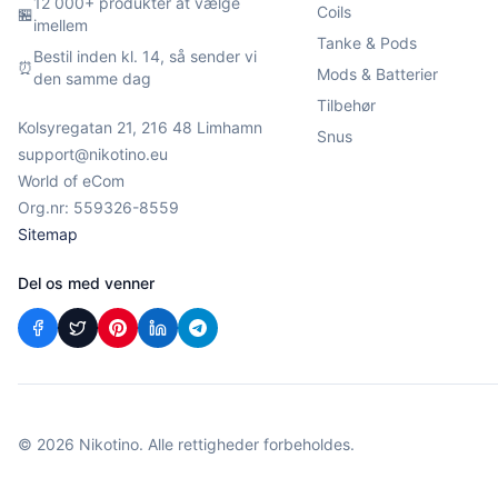
12 000+ produkter at vælge
Coils
🏪
imellem
Tanke & Pods
Bestil inden kl. 14, så sender vi
⏰
Mods & Batterier
den samme dag
Tilbehør
Kolsyregatan 21, 216 48 Limhamn
Snus
support@nikotino.eu
World of eCom
Org.nr: 559326-8559
Sitemap
Del os med venner
©
2026
Nikotino. Alle rettigheder forbeholdes.