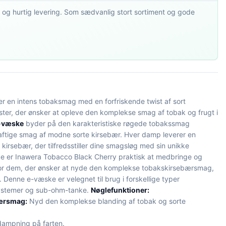
 og hurtig levering. Som sædvanlig stort sortiment og gode
r en intens tobaksmag med en forfriskende twist af sort
ster, der ønsker at opleve den komplekse smag af tobak og frugt i
-væske
byder på den karakteristiske røgede tobakssmag
ftige smag af modne sorte kirsebær. Hver damp leverer en
kirsebær, der tilfredsstiller dine smagsløg med sin unikke
ske er Inawera Tobacco Black Cherry praktisk at medbringe og
 for dem, der ønsker at nyde den komplekse tobakskirsebærsmag,
 Denne e-væske er velegnet til brug i forskellige typer
ystemer og sub-ohm-tanke.
Nøglefunktioner:
bærsmag:
Nyd den komplekse blanding af tobak og sorte
 dampning på farten.