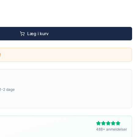
Læg i kurv
!
1-2 dage
488+ anmeldelser