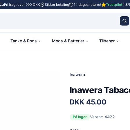
Fri fragt over 990 DKK
Sikker betaling
14 dages returret
Trustpilot
4.8/
Tanke & Pods
Mods & Batterier
Tilbehør
Inawera
Inawera Tabacc
DKK
45.00
Varenr:
4422
På lager