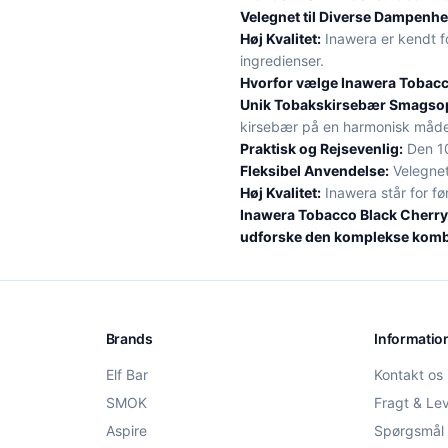
Velegnet til Diverse Dampenhe
Høj Kvalitet:
Inawera er kendt fo
ingredienser.
Hvorfor vælge Inawera Tobacc
Unik Tobakskirsebær Smagsop
kirsebær på en harmonisk måde
Praktisk og Rejsevenlig:
Den 10
Fleksibel Anvendelse:
Velegnet
Høj Kvalitet:
Inawera står for fø
Inawera Tobacco Black Cherry -
udforske den komplekse kombi
Brands
Informatio
Elf Bar
Kontakt os
SMOK
Fragt & Le
Aspire
Spørgsmål 