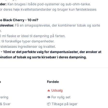
der:
Kan bruges i både pod-systemer og sub-ohm-tanke.
r deres høje kvalitetsstandarder og bruger kun førsteklasses
o Black Cherry - 10 ml?
levelse:
Få en smagsoplevelse, der kombinerer tobak og sorte
.
 ml flaske er ideel til dampning på farten.
 til forskellige typer dampenheder.
rsteklasses ingredienser og kvalitet.
 10ml er det perfekte valg for dampentusiaster, der ønsker at
nation af tobak og sorte kirsebær i deres dampning.
n
Fordele
🔥 Udsalg
vering
👁️ For nylig set
& Svar
📦 Tilbage på lager