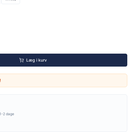
Læg i kurv
!
1-2 dage