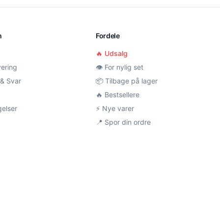
n
Fordele
🔥 Udsalg
vering
👁️ For nylig set
& Svar
📦 Tilbage på lager
🔥 Bestsellere
gelser
⚡ Nye varer
📍 Spor din ordre