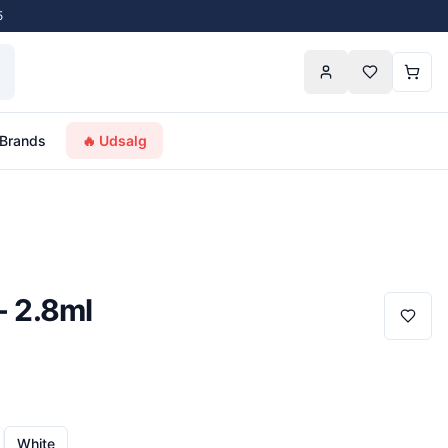
5
Brands
🔥 Udsalg
- 2.8ml
White