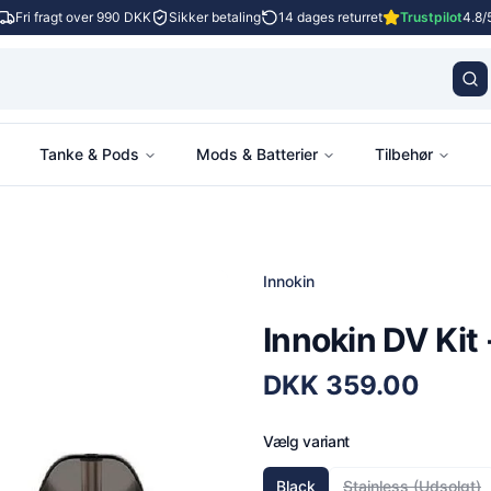
Fri fragt over 990 DKK
Sikker betaling
14 dages returret
Trustpilot
4.8/
Tanke & Pods
Mods & Batterier
Tilbehør
Innokin
Innokin DV Kit 
DKK
359.00
Vælg variant
Black
Stainless
(Udsolgt)