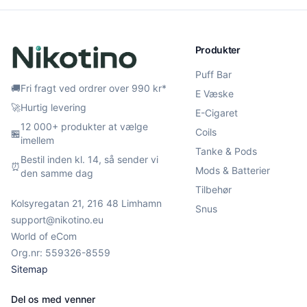
Produkter
Puff Bar
🚚
Fri fragt ved ordrer over 990 kr*
E Væske
🚀
Hurtig levering
E-Cigaret
12 000+ produkter at vælge
Coils
🏪
imellem
Tanke & Pods
Bestil inden kl. 14, så sender vi
⏰
Mods & Batterier
den samme dag
Tilbehør
Kolsyregatan 21, 216 48 Limhamn
Snus
support@nikotino.eu
World of eCom
Org.nr: 559326-8559
Sitemap
Del os med venner