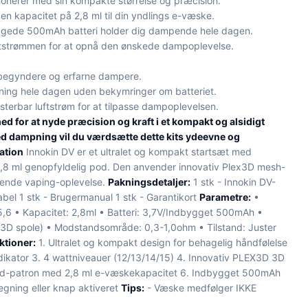
onerer med sin kompakte størrelse og præcision.
en kapacitet på 2,8 ml til din yndlings e-væske.
gede 500mAh batteri holder dig dampende hele dagen.
ftstrømmen for at opnå den ønskede dampoplevelse.
ybegyndere og erfarne dampere.
ng hele dagen uden bekymringer om batteriet.
terbar luftstrøm for at tilpasse dampoplevelsen.
ed for at nyde præcision og kraft i et kompakt og alsidigt
ed dampning vil du værdsætte dette kits ydeevne og
ation
Innokin DV er et ultralet og kompakt startsæt med
,8 ml genopfyldelig pod. Den anvender innovativ Plex3D mesh-
agende vaping-oplevelse.
Pakningsdetaljer:
1 stk - Innokin DV-
bel 1 stk - Brugermanual 1 stk - Garantikort
Parametre:
•
5,6 • Kapacitet: 2,8ml • Batteri: 3,7V/Indbygget 500mAh •
D spole) • Modstandsområde: 0,3-1,0ohm • Tilstand: Juster
ktioner:
1. Ultralet og kompakt design for behagelig håndfølelse
indikator 3. 4 wattniveauer (12/13/14/15) 4. Innovativ PLEX3D 3D
od-patron med 2,8 ml e-væskekapacitet 6. Indbygget 500mAh
tegning eller knap aktiveret
Tips:
- Væske medfølger IKKE