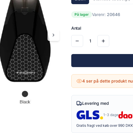
Varenr:
20646
På lager
Antal
1
4
ser på dette produkt nu
Levering med
1-3 dage
Gratis fragt ved køb over 990 DKK