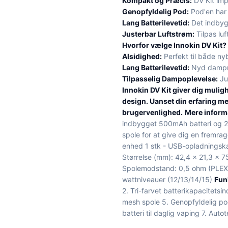
Kompakt og Præcis:
DV Kit imp
Genopfyldelig Pod:
Pod'en har 
Lang Batterilevetid:
Det indbyg
Justerbar Luftstrøm:
Tilpas lu
Hvorfor vælge Innokin DV Kit?
Alsidighed:
Perfekt til både n
Lang Batterilevetid:
Nyd dampni
Tilpasselig Dampoplevelse:
Jus
Innokin DV Kit giver dig muligh
design. Uanset din erfaring m
brugervenlighed.
Mere inform
indbygget 500mAh batteri og 2
spole for at give dig en fremr
enhed 1 stk - USB-opladningska
Størrelse (mm): 42,4 x 21,3 x 7
Spolemodstand: 0,5 ohm (PLEX3
wattniveauer (12/13/14/15)
Fun
2. Tri-farvet batterikapacitets
mesh spole 5. Genopfyldelig p
batteri til daglig vaping 7. Auto