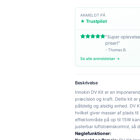
ANMELDT PÅ
★ Trustpilot
"
Super oplevelse
priser!
"
-
Thomas B.
Se alle anmeldelser →
Beskrivelse
Innokin DV Kit er en imponeren
præcision og kraft. Dette kit e
pålidelig og alsidig enhed. DV 
hvilket giver masser af plads t
effektområde på op til 15W ka
justerbar luftstrømskontrol, så
Nøglefunktioner: