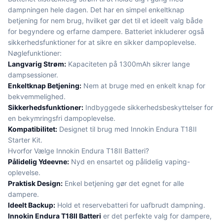
dampningen hele dagen. Det har en simpel enkeltknap
betjening for nem brug, hvilket gør det til et ideelt valg både
for begyndere og erfarne dampere. Batteriet inkluderer også
sikkerhedsfunktioner for at sikre en sikker dampoplevelse.
Nøglefunktioner:
Langvarig Strøm:
Kapaciteten på 1300mAh sikrer lange
dampsessioner.
Enkeltknap Betjening:
Nem at bruge med en enkelt knap for
bekvemmelighed.
Sikkerhedsfunktioner:
Indbyggede sikkerhedsbeskyttelser for
en bekymringsfri dampoplevelse.
Kompatibilitet:
Designet til brug med Innokin Endura T18II
Starter Kit.
Hvorfor Vælge Innokin Endura T18II Batteri?
Pålidelig Ydeevne:
Nyd en ensartet og pålidelig vaping-
oplevelse.
Praktisk Design:
Enkel betjening gør det egnet for alle
dampere.
Ideelt Backup:
Hold et reservebatteri for uafbrudt dampning.
Innokin Endura T18II Batteri
er det perfekte valg for dampere,