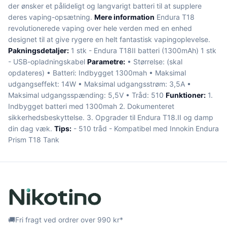
der ønsker et pålideligt og langvarigt batteri til at supplere
deres vaping-opsætning.
Mere information
Endura T18
revolutionerede vaping over hele verden med en enhed
designet til at give rygere en helt fantastisk vapingoplevelse.
Pakningsdetaljer:
1 stk - Endura T18II batteri (1300mAh) 1 stk
- USB-opladningskabel
Parametre:
• Størrelse: (skal
opdateres) • Batteri: Indbygget 1300mah • Maksimal
udgangseffekt: 14W • Maksimal udgangsstrøm: 3,5A •
Maksimal udgangsspænding: 5,5V • Tråd: 510
Funktioner:
1.
Indbygget batteri med 1300mah 2. Dokumenteret
sikkerhedsbeskyttelse. 3. Opgrader til Endura T18.II og damp
din dag væk.
Tips:
- 510 tråd - Kompatibel med Innokin Endura
Prism T18 Tank
🚚
Fri fragt ved ordrer over 990 kr*