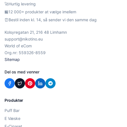
🚀
Hurtig levering
🏪
12 000+ produkter at vælge imellem
⏰
Bestil inden kl. 14, så sender vi den samme dag
Kolsyregatan 21, 216 48 Limhamn
support@nikotino.eu
World of eCom
Org.nr: 559326-8559
Sitemap
Del os med venner
Produkter
Puff Bar
E Væske
E-Cigaret