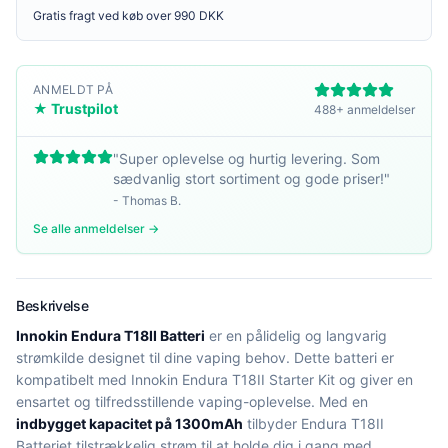
Gratis fragt ved køb over 990 DKK
ANMELDT PÅ
★ Trustpilot
488+ anmeldelser
"
Super oplevelse og hurtig levering. Som
sædvanlig stort sortiment og gode priser!
"
-
Thomas B.
Se alle anmeldelser →
Beskrivelse
Innokin Endura T18II Batteri
er en pålidelig og langvarig
strømkilde designet til dine vaping behov. Dette batteri er
kompatibelt med Innokin Endura T18II Starter Kit og giver en
ensartet og tilfredsstillende vaping-oplevelse. Med en
indbygget kapacitet på 1300mAh
tilbyder Endura T18II
Batteriet tilstrækkelig strøm til at holde dig i gang med