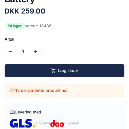
DKK
259.00
Varenr:
18486
På lager
Antal
1
Læg i kurv
12
ser på dette produkt nu!
Levering med
1-3 dage
1-2 dage