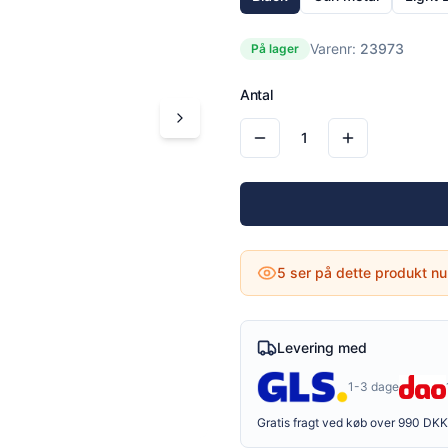
Varenr:
23973
På lager
Antal
1
5
ser på dette produkt nu
Levering med
1-3 dage
Gratis fragt ved køb over 990 DKK