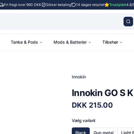
Fri fragt over 990 DKK
Sikker betaling
14 dages returret
Trustpilot
4.8/
Tanke & Pods
Mods & Batterier
Tilbehør
Innokin
Innokin GO S K
DKK
215.00
Vælg variant
Black
Gun metal
Light 