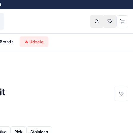
5
Brands
🔥 Udsalg
it
Blue
Pink
Stainless