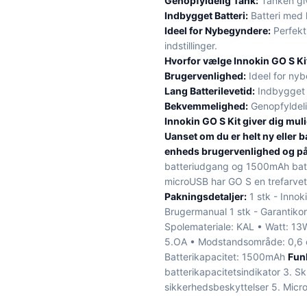
Genopfyldelig Tank:
Tanken giv
Indbygget Batteri:
Batteri med l
Ideel for Nybegyndere:
Perfekt
indstillinger.
Hvorfor vælge Innokin GO S Ki
Brugervenlighed:
Ideel for ny
Lang Batterilevetid:
Indbygget b
Bekvemmelighed:
Genopfyldeli
Innokin GO S Kit giver dig mul
Uanset om du er helt ny eller
enheds brugervenlighed og på
batteriudgang og 1500mAh batt
microUSB har GO S en trefarvet 
Pakningsdetaljer:
1 stk - Innok
Brugermanual 1 stk - Garantiko
Spolemateriale: KAL • Watt: 13
5.OA • Modstandsområde: 0,6 oh
Batterikapacitet: 1500mAh
Fun
batterikapacitetsindikator 3. Sk
sikkerhedsbeskyttelser 5. Mic