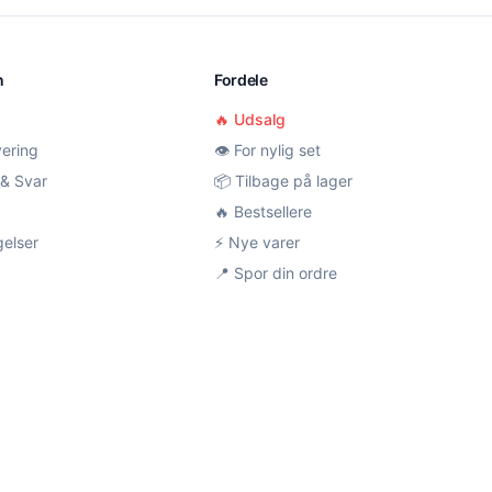
n
Fordele
🔥 Udsalg
vering
👁️ For nylig set
& Svar
📦 Tilbage på lager
🔥 Bestsellere
gelser
⚡ Nye varer
📍 Spor din ordre