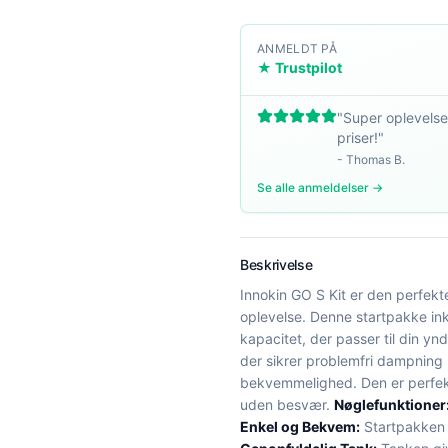
ANMELDT PÅ
★ Trustpilot
"
Super oplevelse
priser!
"
-
Thomas B.
Se alle anmeldelser →
Beskrivelse
Innokin GO S Kit er den perfekt
oplevelse. Denne startpakke i
kapacitet, der passer til din y
der sikrer problemfri dampning 
bekvemmelighed. Den er perfek
uden besvær.
Nøglefunktioner
Enkel og Bekvem:
Startpakken 