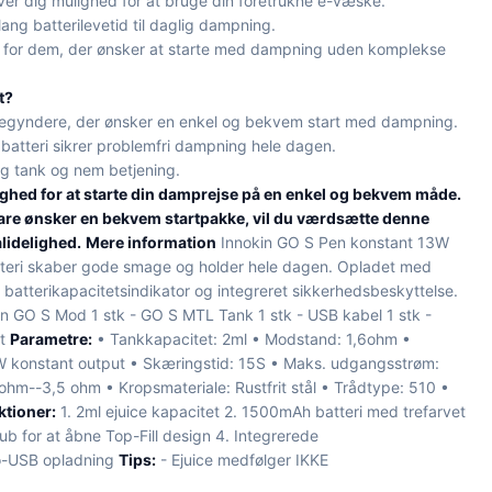
er dig mulighed for at bruge din foretrukne e-væske.
ang batterilevetid til daglig dampning.
 for dem, der ønsker at starte med dampning uden komplekse
t?
begyndere, der ønsker en enkel og bekvem start med dampning.
atteri sikrer problemfri dampning hele dagen.
g tank og nem betjening.
ighed for at starte din damprejse på en enkel og bekvem måde.
 bare ønsker en bekvem startpakke, vil du værdsætte denne
lidelighed.
Mere information
Innokin GO S Pen konstant 13W
eri skaber gode smage og holder hele dagen. Opladet med
batterikapacitetsindikator og integreret sikkerhedsbeskyttelse.
in GO S Mod 1 stk - GO S MTL Tank 1 stk - USB kabel 1 stk -
rt
Parametre:
• Tankkapacitet: 2ml • Modstand: 1,6ohm •
W konstant output • Skæringstid: 15S • Maks. udgangsstrøm:
m--3,5 ohm • Kropsmateriale: Rustfrit stål • Trådtype: 510 •
ktioner:
1. 2ml ejuice kapacitet 2. 1500mAh batteri med trefarvet
ub for at åbne Top-Fill design 4. Integrerede
ro-USB opladning
Tips:
- Ejuice medfølger IKKE