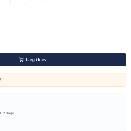
Læg i kurv
!
1-2 dage