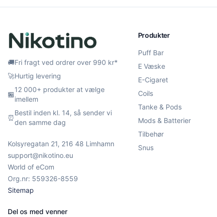
Produkter
Puff Bar
🚚
Fri fragt ved ordrer over 990 kr*
E Væske
🚀
Hurtig levering
E-Cigaret
12 000+ produkter at vælge
Coils
🏪
imellem
Tanke & Pods
Bestil inden kl. 14, så sender vi
⏰
Mods & Batterier
den samme dag
Tilbehør
Kolsyregatan 21, 216 48 Limhamn
Snus
support@nikotino.eu
World of eCom
Org.nr: 559326-8559
Sitemap
Del os med venner