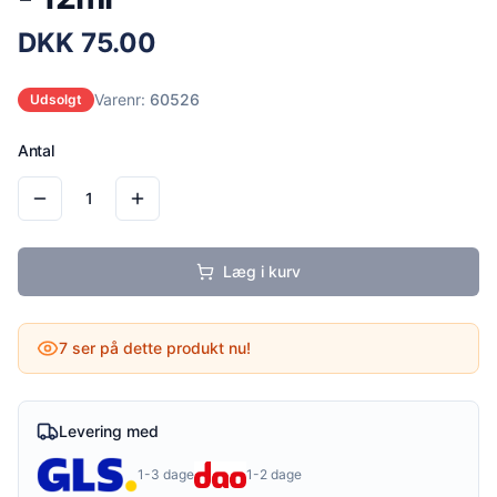
DKK
75.00
Varenr:
60526
Udsolgt
Antal
1
Læg i kurv
7
ser på dette produkt nu!
Levering med
1-3 dage
1-2 dage