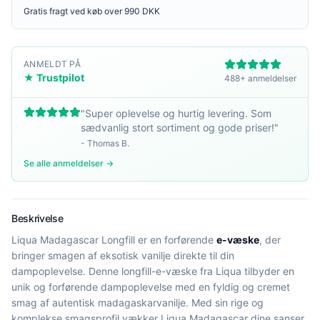
Gratis fragt ved køb over 990 DKK
ANMELDT PÅ
★ Trustpilot
488+ anmeldelser
"
Super oplevelse og hurtig levering. Som
sædvanlig stort sortiment og gode priser!
"
-
Thomas B.
Se alle anmeldelser →
Beskrivelse
Liqua Madagascar Longfill er en forførende
e-væske
, der
bringer smagen af eksotisk vanilje direkte til din
dampoplevelse. Denne longfill-e-væske fra Liqua tilbyder en
unik og forførende dampoplevelse med en fyldig og cremet
smag af autentisk madagaskarvanilje. Med sin rige og
komplekse smagsprofil vækker Liqua Madagascar dine sanser