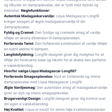
og tilbyder en dampoplevelse, der er fyldt med dybde og
intensitet.
Nøglefunktioner:
Autentisk Madagaskarvanilje:
Liqua Madagascar Longfill
bringer smagen af ægte madagaskarvanilje til din
dampoplevelse.
Fyldig og Cremet:
Den fyldige og cremede smag af vanilje
tilføjer en ekstra dimension til dampoplevelsen.
Forførende Twist:
Den forførende kombination af vanilje tilføjer
en subtil sødme til dampen.
Langtidsfyldning:
Longfill-designet giver dig mulighed for at
tilføje din foretrukne base og nikotin for at skabe den perfekte
e-væskeblanding.
Hvorfor vælge Liqua Madagascar Longfill?
Forførende Smagsoplevelse:
Nyd en forførende og intens
dampoplevelse med Liqua Madagascar Longfill.
Ægte Vaniljesmag:
Den autentiske smag af madagaskarvanilje
giver en dyb og intens smagsoplevelse.
Brugervenligt Design:
Longfill-designet giver dig kontrol over
din egen e-væskeblanding.
Høj Kvalitet:
Liqua er kendt for deres høje kvalitetsstandarder