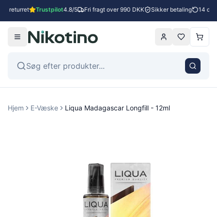
s returret
Trustpilot
4.8/5
Fri fragt over 990 DKK
Sikker betaling
14 dage
Hjem
E-Væske
Liqua Madagascar Longfill - 12ml