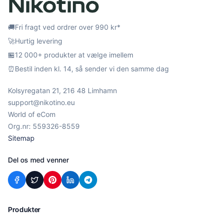
🚚
Fri fragt ved ordrer over 990 kr*
🚀
Hurtig levering
🏪
12 000+ produkter at vælge imellem
⏰
Bestil inden kl. 14, så sender vi den samme dag
Kolsyregatan 21, 216 48 Limhamn
support@nikotino.eu
World of eCom
Org.nr: 559326-8559
Sitemap
Del os med venner
Produkter