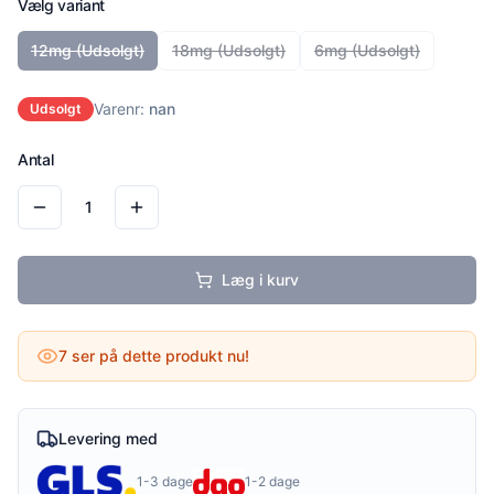
Vælg variant
12mg
(Udsolgt)
18mg
(Udsolgt)
6mg
(Udsolgt)
Varenr:
nan
Udsolgt
Antal
1
Læg i kurv
7
ser på dette produkt nu!
Levering med
1-3 dage
1-2 dage