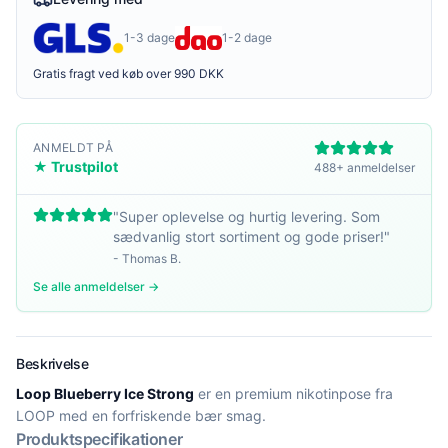
1-3 dage
1-2 dage
Gratis fragt ved køb over 990 DKK
ANMELDT PÅ
★ Trustpilot
488+ anmeldelser
"
Super oplevelse og hurtig levering. Som
sædvanlig stort sortiment og gode priser!
"
-
Thomas B.
Se alle anmeldelser →
Beskrivelse
Loop Blueberry Ice Strong
er en premium nikotinpose fra
LOOP med en forfriskende bær smag.
Produktspecifikationer