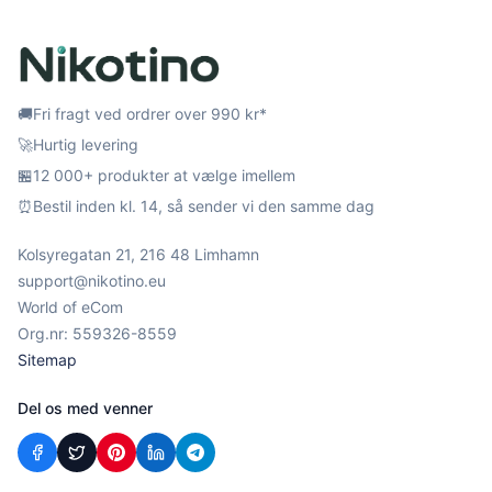
🚚
Fri fragt ved ordrer over 990 kr*
🚀
Hurtig levering
🏪
12 000+ produkter at vælge imellem
⏰
Bestil inden kl. 14, så sender vi den samme dag
Kolsyregatan 21, 216 48 Limhamn
support@nikotino.eu
World of eCom
Org.nr: 559326-8559
Sitemap
Del os med venner