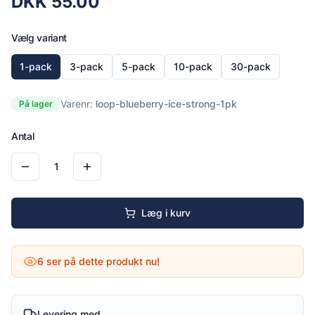
DKK
55.00
Vælg variant
1-pack
3-pack
5-pack
10-pack
30-pack
Varenr:
loop-blueberry-ice-strong-1pk
På lager
Antal
1
Læg i kurv
6
ser på dette produkt nu!
Levering med