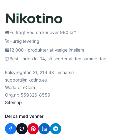
🚚
Fri fragt ved ordrer over 990 kr*
🚀
Hurtig levering
🏪
12 000+ produkter at vælge imellem
⏰
Bestil inden kl. 14, så sender vi den samme dag
Kolsyregatan 21, 216 48 Limhamn
support@nikotino.eu
World of eCom
Org.nr: 559326-8559
Sitemap
Del os med venner