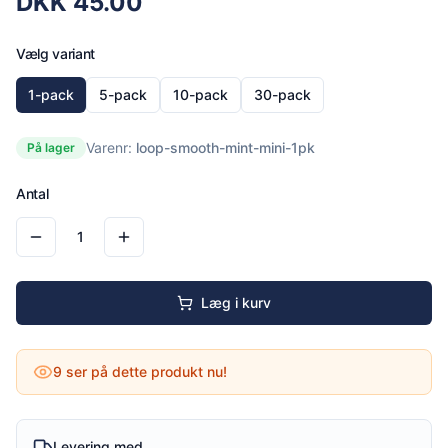
DKK
45.00
Vælg variant
1-pack
5-pack
10-pack
30-pack
Varenr:
loop-smooth-mint-mini-1pk
På lager
Antal
1
Læg i kurv
9
ser på dette produkt nu!
Levering med