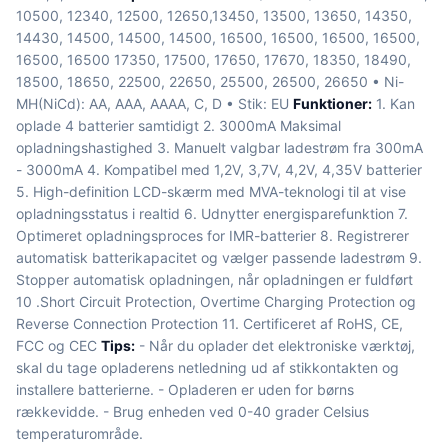
10500, 12340, 12500, 12650,13450, 13500, 13650, 14350,
14430, 14500, 14500, 14500, 16500, 16500, 16500, 16500,
16500, 16500 17350, 17500, 17650, 17670, 18350, 18490,
18500, 18650, 22500, 22650, 25500, 26500, 26650 • Ni-
MH(NiCd): AA, AAA, AAAA, C, D • Stik: EU
Funktioner:
1. Kan
oplade 4 batterier samtidigt 2. 3000mA Maksimal
opladningshastighed 3. Manuelt valgbar ladestrøm fra 300mA
- 3000mA 4. Kompatibel med 1,2V, 3,7V, 4,2V, 4,35V batterier
5. High-definition LCD-skærm med MVA-teknologi til at vise
opladningsstatus i realtid 6. Udnytter energisparefunktion 7.
Optimeret opladningsproces for IMR-batterier 8. Registrerer
automatisk batterikapacitet og vælger passende ladestrøm 9.
Stopper automatisk opladningen, når opladningen er fuldført
10 .Short Circuit Protection, Overtime Charging Protection og
Reverse Connection Protection 11. Certificeret af RoHS, CE,
FCC og CEC
Tips:
- Når du oplader det elektroniske værktøj,
skal du tage opladerens netledning ud af stikkontakten og
installere batterierne. - Opladeren er uden for børns
rækkevidde. - Brug enheden ved 0-40 grader Celsius
temperaturområde.