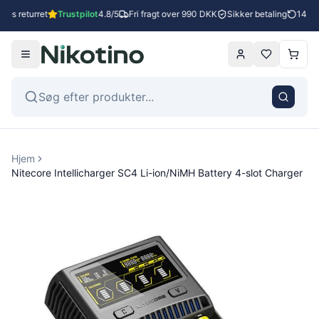
ges returret
Trustpilot
4.8/5
Fri fragt over 990 DKK
Sikker betaling
14 dag
Hjem
Nitecore Intellicharger SC4 Li-ion/NiMH Battery 4-slot Charger