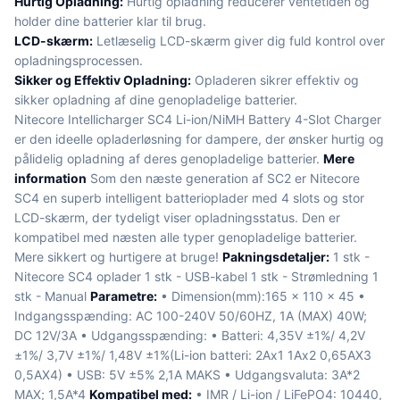
Hurtig Opladning:
Hurtig opladning reducerer ventetiden og
holder dine batterier klar til brug.
LCD-skærm:
Letlæselig LCD-skærm giver dig fuld kontrol over
opladningsprocessen.
Sikker og Effektiv Opladning:
Opladeren sikrer effektiv og
sikker opladning af dine genopladelige batterier.
Nitecore Intellicharger SC4 Li-ion/NiMH Battery 4-Slot Charger
er den ideelle opladerløsning for dampere, der ønsker hurtig og
pålidelig opladning af deres genopladelige batterier.
Mere
information
Som den næste generation af SC2 er Nitecore
SC4 en superb intelligent batterioplader med 4 slots og stor
LCD-skærm, der tydeligt viser opladningsstatus. Den er
kompatibel med næsten alle typer genopladelige batterier.
Mere sikkert og hurtigere at bruge!
Pakningsdetaljer:
1 stk -
Nitecore SC4 oplader 1 stk - USB-kabel 1 stk - Strømledning 1
stk - Manual
Parametre:
• Dimension(mm):165 x 110 x 45 •
Indgangsspænding: AC 100-240V 50/60HZ, 1A (MAX) 40W;
DC 12V/3A • Udgangsspænding: • Batteri: 4,35V ±1%/ 4,2V
±1%/ 3,7V ±1%/ 1,48V ±1%(Li-ion batteri: 2Ax1 1Ax2 0,65AX3
0,5AX4) • USB: 5V ±5% 2,1A MAKS • Udgangsvaluta: 3A*2
MAX; 1,5A*4
Kompatibel med:
• IMR / Li-ion / LiFePO4: 10440,