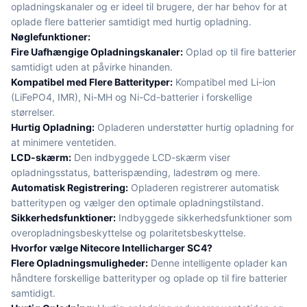
opladningskanaler og er ideel til brugere, der har behov for at
oplade flere batterier samtidigt med hurtig opladning.
Nøglefunktioner:
Fire Uafhængige Opladningskanaler:
Oplad op til fire batterier
samtidigt uden at påvirke hinanden.
Kompatibel med Flere Batterityper:
Kompatibel med Li-ion
(LiFePO4, IMR), Ni-MH og Ni-Cd-batterier i forskellige
størrelser.
Hurtig Opladning:
Opladeren understøtter hurtig opladning for
at minimere ventetiden.
LCD-skærm:
Den indbyggede LCD-skærm viser
opladningsstatus, batterispænding, ladestrøm og mere.
Automatisk Registrering:
Opladeren registrerer automatisk
batteritypen og vælger den optimale opladningstilstand.
Sikkerhedsfunktioner:
Indbyggede sikkerhedsfunktioner som
overopladningsbeskyttelse og polaritetsbeskyttelse.
Hvorfor vælge Nitecore Intellicharger SC4?
Flere Opladningsmuligheder:
Denne intelligente oplader kan
håndtere forskellige batterityper og oplade op til fire batterier
samtidigt.