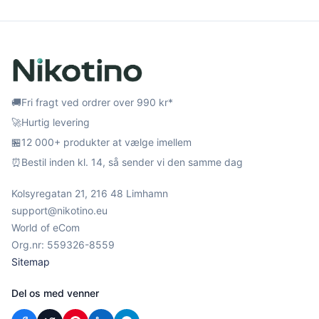
🚚
Fri fragt ved ordrer over 990 kr*
🚀
Hurtig levering
🏪
12 000+ produkter at vælge imellem
⏰
Bestil inden kl. 14, så sender vi den samme dag
Kolsyregatan 21, 216 48 Limhamn
support@nikotino.eu
World of eCom
Org.nr: 559326-8559
Sitemap
Del os med venner