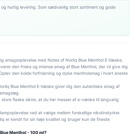
 og hurtig levering. Som sædvanlig stort sortiment og gode
ølig smagsoplevelse med Notes of Norliq Blue Menthol E-Væske.
erer den friske og intense smag af Blue Menthol, der vil give dig
plev den kolde forfriskning og dybe mentholsmag i hvert eneste
orliq Blue Menthol E-Væske giver dig den autentiske smag af
 smagsløg.
store flaske sikrer, at du har masser af e-væske til langvarig
dampoplevelse ved at vælge mellem forskellige nikotinstyrker.
iq er kendt for sin høje kvalitet og bruger kun de fineste
 Blue Menthol - 100 ml?