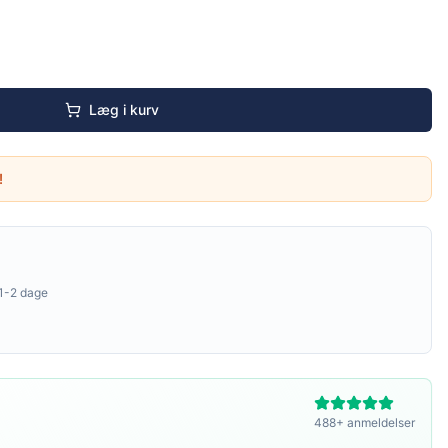
Læg i kurv
!
1-2 dage
488+ anmeldelser