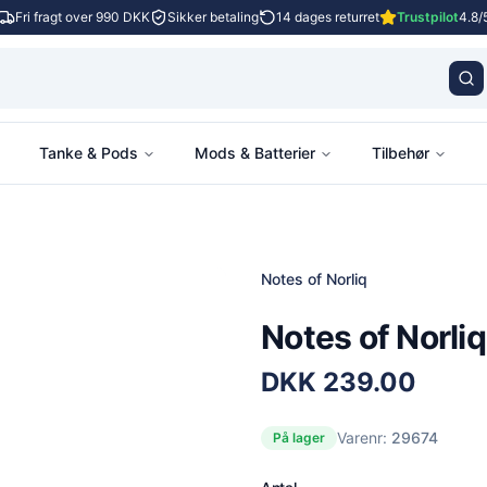
Fri fragt over 990 DKK
Sikker betaling
14 dages returret
Trustpilot
4.8/
Tanke & Pods
Mods & Batterier
Tilbehør
Notes of Norliq
Notes of Norli
DKK
239.00
Varenr:
29674
På lager