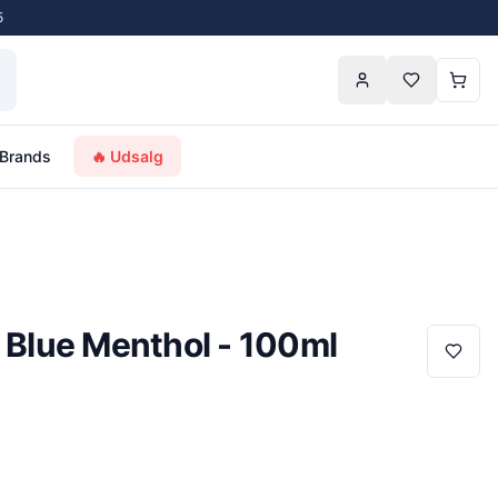
5
Brands
🔥 Udsalg
q Blue Menthol - 100ml