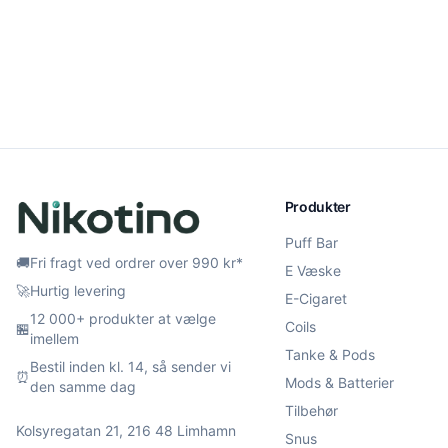
Produkter
Puff Bar
🚚
Fri fragt ved ordrer over 990 kr*
E Væske
🚀
Hurtig levering
E-Cigaret
12 000+ produkter at vælge
Coils
🏪
imellem
Tanke & Pods
Bestil inden kl. 14, så sender vi
⏰
Mods & Batterier
den samme dag
Tilbehør
Kolsyregatan 21, 216 48 Limhamn
Snus