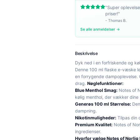
"
Super oplevelse
priser!
"
-
Thomas B.
Se alle anmeldelser →
Beskrivelse
Dyk ned i en forfriskende og k
Denne 100 ml flaske e-væske lev
en forrygende dampoplevelse. O
drag.
Nøglefunktioner:
Blue Menthol Smag:
Notes of N
kølig menthol, der vækker dine
Generøs 100 ml Størrelse:
Den 
dampning.
Nikotinmuligheder:
Tilpas din 
Premium Kvalitet:
Notes of Norl
ingredienser.
Hvorfor vælge Notes of Norliq