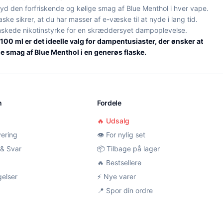
d den forfriskende og kølige smag af Blue Menthol i hver vape.
ske sikrer, at du har masser af e-væske til at nyde i lang tid.
skede nikotinstyrke for en skræddersyet dampoplevelse.
100 ml er det ideelle valg for dampentusiaster, der ønsker at
e smag af Blue Menthol i en generøs flaske.
n
Fordele
🔥 Udsalg
vering
👁️ For nylig set
& Svar
📦 Tilbage på lager
🔥 Bestsellere
gelser
⚡ Nye varer
📍 Spor din ordre