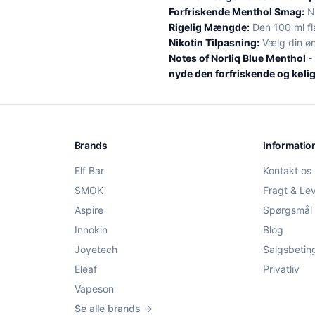
Forfriskende Menthol Smag:
Ny
Rigelig Mængde:
Den 100 ml fla
Nikotin Tilpasning:
Vælg din øn
Notes of Norliq Blue Menthol - 
nyde den forfriskende og kølig
Brands
Informatio
Elf Bar
Kontakt os
SMOK
Fragt & Le
Aspire
Spørgsmål 
Innokin
Blog
Joyetech
Salgsbetin
Eleaf
Privatliv
Vapeson
Se alle brands →