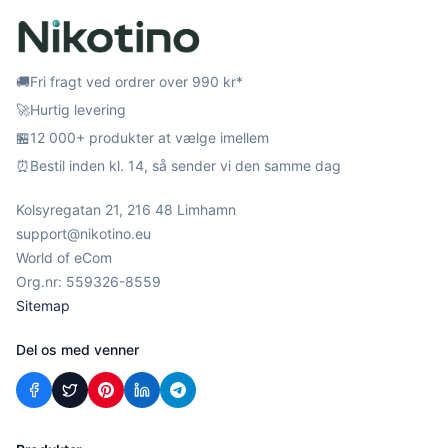
🚚
Fri fragt ved ordrer over 990 kr*
🚀
Hurtig levering
🏪
12 000+ produkter at vælge imellem
⏰
Bestil inden kl. 14, så sender vi den samme dag
Kolsyregatan 21, 216 48 Limhamn
support@nikotino.eu
World of eCom
Org.nr: 559326-8559
Sitemap
Del os med venner