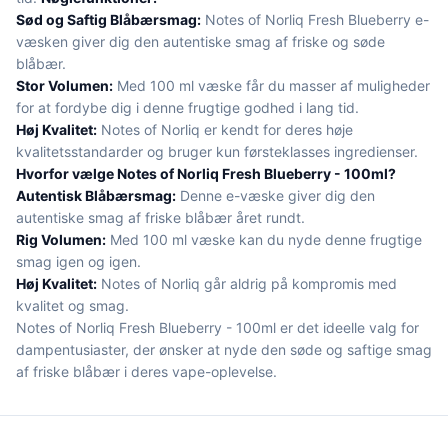
Sød og Saftig Blåbærsmag:
Notes of Norliq Fresh Blueberry e-
væsken giver dig den autentiske smag af friske og søde
blåbær.
Stor Volumen:
Med 100 ml væske får du masser af muligheder
for at fordybe dig i denne frugtige godhed i lang tid.
Høj Kvalitet:
Notes of Norliq er kendt for deres høje
kvalitetsstandarder og bruger kun førsteklasses ingredienser.
Hvorfor vælge Notes of Norliq Fresh Blueberry - 100ml?
Autentisk Blåbærsmag:
Denne e-væske giver dig den
autentiske smag af friske blåbær året rundt.
Rig Volumen:
Med 100 ml væske kan du nyde denne frugtige
smag igen og igen.
Høj Kvalitet:
Notes of Norliq går aldrig på kompromis med
kvalitet og smag.
Notes of Norliq Fresh Blueberry - 100ml er det ideelle valg for
dampentusiaster, der ønsker at nyde den søde og saftige smag
af friske blåbær i deres vape-oplevelse.