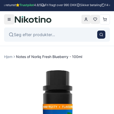
es returret
Trustpilot
4.8/5
Fri fragt over 990 DKK
Sikker betaling
14 dage
Hjem
Notes of Norliq Fresh Blueberry - 100ml