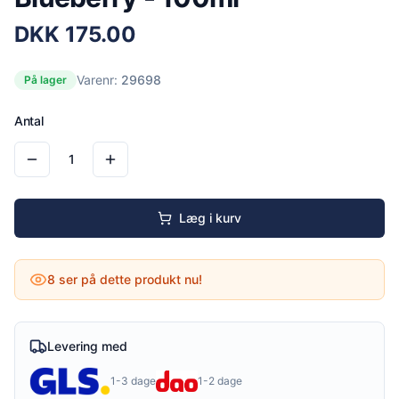
DKK
175.00
Varenr:
29698
På lager
Antal
1
Læg i kurv
8
ser på dette produkt nu!
Levering med
1-3 dage
1-2 dage