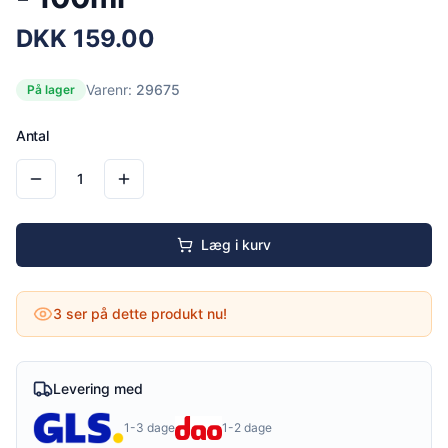
DKK
159.00
Varenr:
29675
På lager
Antal
1
Læg i kurv
3
ser på dette produkt nu!
Levering med
1-3 dage
1-2 dage