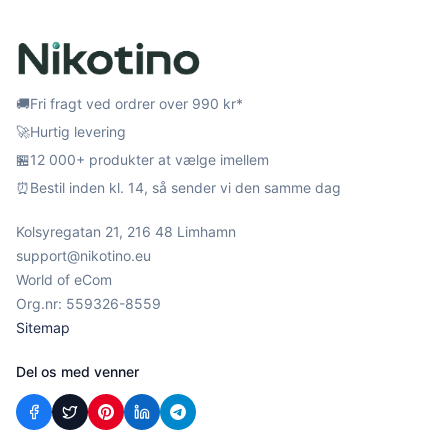
🚚
Fri fragt ved ordrer over 990 kr*
🚀
Hurtig levering
🏪
12 000+ produkter at vælge imellem
⏰
Bestil inden kl. 14, så sender vi den samme dag
Kolsyregatan 21, 216 48 Limhamn
support@nikotino.eu
World of eCom
Org.nr: 559326-8559
Sitemap
Del os med venner