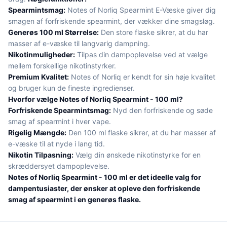
Spearmintsmag:
Notes of Norliq Spearmint E-Væske giver dig
smagen af forfriskende spearmint, der vækker dine smagsløg.
Generøs 100 ml Størrelse:
Den store flaske sikrer, at du har
masser af e-væske til langvarig dampning.
Nikotinmuligheder:
Tilpas din dampoplevelse ved at vælge
mellem forskellige nikotinstyrker.
Premium Kvalitet:
Notes of Norliq er kendt for sin høje kvalitet
og bruger kun de fineste ingredienser.
Hvorfor vælge Notes of Norliq Spearmint - 100 ml?
Forfriskende Spearmintsmag:
Nyd den forfriskende og søde
smag af spearmint i hver vape.
Rigelig Mængde:
Den 100 ml flaske sikrer, at du har masser af
e-væske til at nyde i lang tid.
Nikotin Tilpasning:
Vælg din ønskede nikotinstyrke for en
skræddersyet dampoplevelse.
Notes of Norliq Spearmint - 100 ml er det ideelle valg for
dampentusiaster, der ønsker at opleve den forfriskende
smag af spearmint i en generøs flaske.