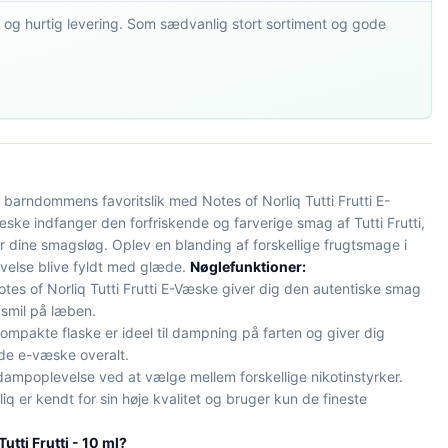
 og hurtig levering. Som sædvanlig stort sortiment og gode
 barndommens favoritslik med Notes of Norliq Tutti Frutti E-
ke indfanger den forfriskende og farverige smag af Tutti Frutti,
dine smagsløg. Oplev en blanding af forskellige frugtsmage i
velse blive fyldt med glæde.
Nøglefunktioner:
tes of Norliq Tutti Frutti E-Væske giver dig den autentiske smag
r smil på læben.
mpakte flaske er ideel til dampning på farten og giver dig
de e-væske overalt.
dampoplevelse ved at vælge mellem forskellige nikotinstyrker.
iq er kendt for sin høje kvalitet og bruger kun de fineste
utti Frutti - 10 ml?