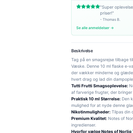
"
Super oplevelse
priser!
"
-
Thomas B.
Se alle anmeldelser →
Beskrivelse
Tag på en smagsrejse tilbage til
Væske. Denne 10 ml flaske e-væs
der vækker minderne og glæder 
hvert drag og lad din dampople
Tutti Frutti Smagsoplevelse:
No
af farverige frugter, der bringe
Praktisk 10 ml Størrelse:
Den ko
mulighed for at nyde denne gla
Nikotinmuligheder:
Tilpas din 
Premium Kvalitet:
Notes of Norl
ingredienser.
Hvorfor vælge Notes of Norliq T