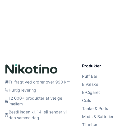
Produkter
Puff Bar
🚚
Fri fragt ved ordrer over 990 kr*
E Væske
🚀
Hurtig levering
E-Cigaret
12 000+ produkter at vælge
Coils
🏪
imellem
Tanke & Pods
Bestil inden kl. 14, så sender vi
⏰
Mods & Batterier
den samme dag
Tilbehør