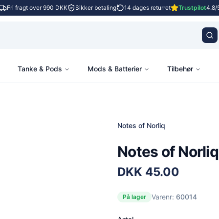
Fri fragt over 990 DKK
Sikker betaling
14 dages returret
Trustpilot
4.8/
Tanke & Pods
Mods & Batterier
Tilbehør
Notes of Norliq
Notes of Norliq 
DKK
45.00
Varenr:
60014
På lager