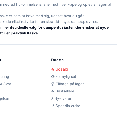
ur ned ad hukommelsens lane med hver vape og oplev smagen af
aske er nem at have med sig, uanset hvor du går.
skede nikotinstyrke for en skræddersyet dampoplevelse.
0 ml er det ideelle valg for dampentusiaster, der ønsker at nyde
ti i en praktisk flaske.
n
Fordele
🔥 Udsalg
vering
👁️ For nylig set
& Svar
📦 Tilbage på lager
🔥 Bestsellere
gelser
⚡ Nye varer
📍 Spor din ordre