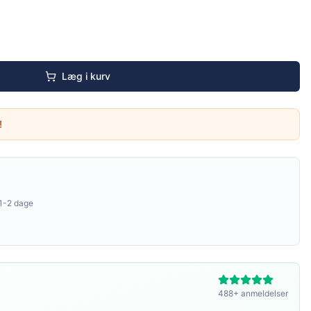
Læg i kurv
!
1-2 dage
488+ anmeldelser