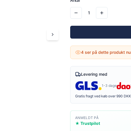
Antal
1
4
ser på dette produkt nu
Levering med
1-3 dage
Gratis fragt ved køb over 990 DKK
ANMELDT PÅ
★ Trustpilot