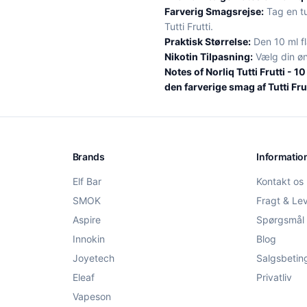
Farverig Smagsrejse:
Tag en t
Tutti Frutti.
Praktisk Størrelse:
Den 10 ml fl
Nikotin Tilpasning:
Vælg din øn
Notes of Norliq Tutti Frutti - 1
den farverige smag af Tutti Frut
Brands
Informatio
Elf Bar
Kontakt os
SMOK
Fragt & Le
Aspire
Spørgsmål 
Innokin
Blog
Joyetech
Salgsbetin
Eleaf
Privatliv
Vapeson