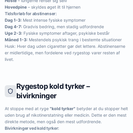
Hoste
– lungerne renser sig selv
Hovedpine
– skyldes øget ilt til hjernen
Tidsforløb for abstinenser:
Dag 1-3:
Mest intense fysiske symptomer
Dag 4-7:
Gradvis bedring, men stadig udfordrende
Uge 2-3:
Fysiske symptomer aftager, psykiske består
Måned 1-3:
Mestendels psykisk trang i bestemte situationer
Husk: Hver dag uden cigaretter gør det lettere. Abstinenserne
er midlertidige, men fordelene ved rygestop varer resten af
livet.
Rygestop kold tyrker –
bivirkninger
At stoppe med at ryge
"kold tyrker"
betyder at du stopper helt
uden brug af nikotinerstatning eller medicin. Dette er den mest
direkte metode, men også den mest udfordrende.
Bivirkninger ved kold tyrker: