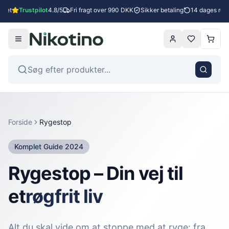
et
Trustpilot
4.8/5
Fri fragt over 990 DKK
Sikker betaling
14 dages returr
Forside
Rygestop
Komplet Guide 2024
Rygestop – Din vej til
et
røgfrit liv
Alt du skal vide om at stoppe med at ryge: fra