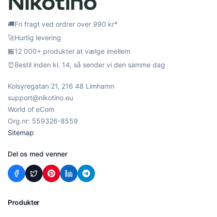
🚚
Fri fragt ved ordrer over 990 kr*
🚀
Hurtig levering
🏪
12 000+ produkter at vælge imellem
⏰
Bestil inden kl. 14, så sender vi den samme dag
Kolsyregatan 21, 216 48 Limhamn
support@nikotino.eu
World of eCom
Org.nr: 559326-8559
Sitemap
Del os med venner
Produkter