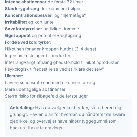
Intense abstinenser
de første 72 timer
Stærk rygetrang
der kommer i bølger
Koncentrationsbesvær
og "hjernetåge"
Irritabilitet
og kort lunte
Søvnforstyrrelser
og livlige drømme
Øget appetit
og potentiel vægtøgning
Fordele ved kold tyrker:
Nikotinen forlader kroppen hurtigt (3-4 dage)
Ingen omkostninger til produkter
Intet langvarigt afhængighedsforhold til nikotinprodukter
Psykologisk tilfredsstillelse ved at "klare det selv"
Ulemper:
Lavere succesrate end med nikotinerstatning
Mere ubehagelige abstinenser
Større risiko for tilbagefald de første uger
Anbefaling:
Hvis du vælger kold tyrker, så forbered dig
grundigt. Hav en plan for hvordan du håndterer de svære
øjeblikke, og overvej at have nikotintyggegummi som
backup til akutte cravings.