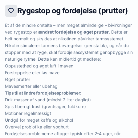
Rygestop og fordøjelse (prutter)
Et af de mindre omtalte – men meget almindelige – bivirkninger
ved rygestop er
ændret fordøjelse og øget prutter
. Dette er
helt normalt og skyldes at nikotinen påvirker tarmsystemet.
Nikotin stimulerer tarmens bevægelser (peristaltik), og når du
stopper med at ryge, skal fordøjelsessystemet genopbygge sin
naturlige rytme. Dette kan midlertidigt medføre:
Oppustethed og øget luft i maven
Forstoppelse eller løs mave
Øget prutter
Mavesmerter eller ubehag
Tips til at lindre fordøjelsesproblemer:
Drik masser af vand (mindst 2 liter dagligt)
Spis fiberrigt kost (grøntsager, fuldkorn)
Motionér regelmæssigt
Undgå for meget kaffe og alkohol
Overvej probiotika eller yoghurt
Fordøjelsesproblemerne aftager typisk efter 2-4 uger, når