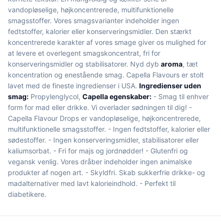
vandopløselige, højkoncentrerede, multifunktionelle
smagsstoffer. Vores smagsvarianter indeholder ingen
fedtstoffer, kalorier eller konserveringsmidler. Den stærkt
koncentrerede karakter af vores smage giver os mulighed for
at levere et overlegent smagskoncentrat, fri for
konserveringsmidler og stabilisatorer. Nyd dyb
aroma
, tæt
koncentration og enestående smag. Capella Flavours er stolt
lavet med de fineste ingredienser i USA.
Ingredienser uden
smag:
Propylenglycol,
Capella egenskaber:
- Smag til enhver
form for mad eller drikke. Vi overlader sødningen til dig! -
Capella Flavour Drops er vandopløselige, højkoncentrerede,
multifunktionelle smagsstoffer. - Ingen fedtstoffer, kalorier eller
sødestoffer. - Ingen konserveringsmidler, stabilisatorer eller
kaliumsorbat. - Fri for majs og jordnødder! - Glutenfri og
vegansk venlig. Vores dråber indeholder ingen animalske
produkter af nogen art. - Skyldfri. Skab sukkerfrie drikke- og
madalternativer med lavt kalorieindhold. - Perfekt til
diabetikere.