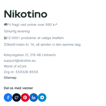
🚚
Fri fragt ved ordrer over 990 kr*
🚀
Hurtig levering
🏪
12 000+ produkter at vælge imellem
⏰
Bestil inden kl. 14, så sender vi den samme dag
Kolsyregatan 21, 216 48 Limhamn
support@nikotino.eu
World of eCom
Org.nr: 559326-8559
Sitemap
Del os med venner