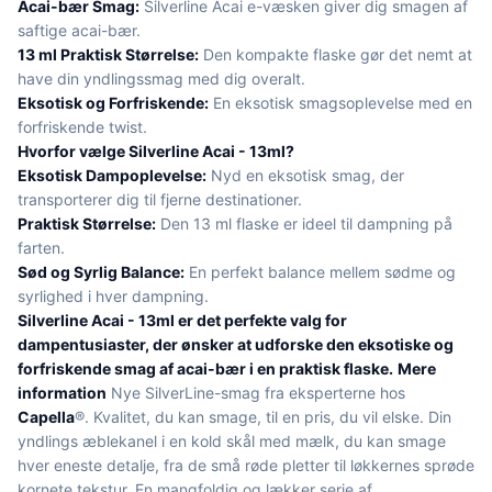
Acai-bær Smag:
Silverline Acai e-væsken giver dig smagen af
saftige acai-bær.
13 ml Praktisk Størrelse:
Den kompakte flaske gør det nemt at
have din yndlingssmag med dig overalt.
Eksotisk og Forfriskende:
En eksotisk smagsoplevelse med en
forfriskende twist.
Hvorfor vælge Silverline Acai - 13ml?
Eksotisk Dampoplevelse:
Nyd en eksotisk smag, der
transporterer dig til fjerne destinationer.
Praktisk Størrelse:
Den 13 ml flaske er ideel til dampning på
farten.
Sød og Syrlig Balance:
En perfekt balance mellem sødme og
syrlighed i hver dampning.
Silverline Acai - 13ml er det perfekte valg for
dampentusiaster, der ønsker at udforske den eksotiske og
forfriskende smag af acai-bær i en praktisk flaske.
Mere
information
Nye SilverLine-smag fra eksperterne hos
Capella
®. Kvalitet, du kan smage, til en pris, du vil elske. Din
yndlings æblekanel i en kold skål med mælk, du kan smage
hver eneste detalje, fra de små røde pletter til løkkernes sprøde
kornete tekstur. En mangfoldig og lækker serie af