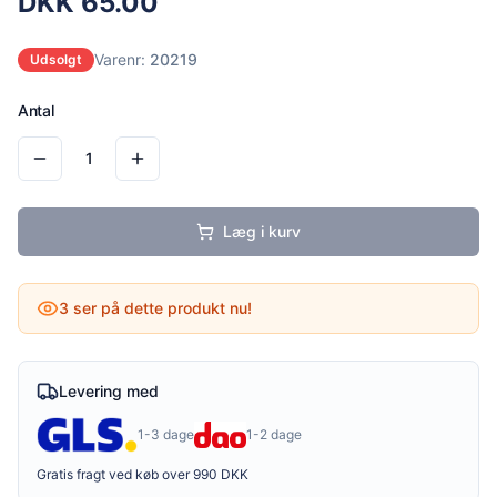
DKK
65.00
Varenr:
20219
Udsolgt
Antal
1
Læg i kurv
3
ser på dette produkt nu!
Levering med
1-3 dage
1-2 dage
Gratis fragt ved køb over 990 DKK