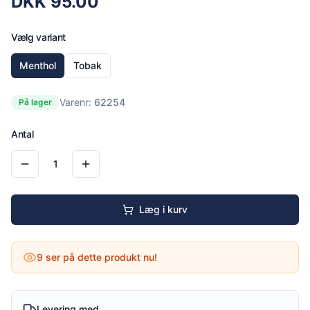
DKK
95.00
Vælg variant
Menthol
Tobak
Varenr:
62254
På lager
Antal
1
Læg i kurv
9
ser på dette produkt nu!
Levering med