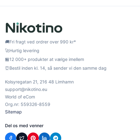
🚚
Fri fragt ved ordrer over 990 kr*
🚀
Hurtig levering
🏪
12 000+ produkter at vælge imellem
⏰
Bestil inden kl. 14, så sender vi den samme dag
Kolsyregatan 21, 216 48 Limhamn
support@nikotino.eu
World of eCom
Org.nr: 559326-8559
Sitemap
Del os med venner