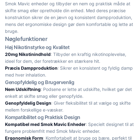
Smok Mavic enheder og tilbyder en nem og praktisk måde at
skifte smag eller opretholde din enhed. Med deres præcise
konstruktion sikrer de en jævn og konsistent dampproduktion,
mens det ergonomiske design gør dem komfortable og lette at
bruge.
Nøglefunktioner
Høj Nikotinstyrke og Kvalitet
20mg Nikotinindhold
: Tilbyder en kraftig nikotinoplevelse,
ideel for dem, der foretrækker en stærkere hit.
Præcis Dampproduktion
: Sikrer en konsistent og fyldig damp
med hver inhalation.
Genopfyldelig og Brugervenlig
Nem Udskiftning
: Podsene er lette at udskifte, hvilket gør det
enkelt at skifte smag eller genopfylde.
Genopfyldelig Design
: Giver fleksibilitet til at vælge og skifte
mellem forskellige e-væsker.
Kompatibilitet og Praktisk Design
Kompatibel med Smok Mavic Enheder
: Specielt designet til at
fungere problemfrit med Smok Mavic enheder.
Ergonomisk Form
: Komfortabelt at bruge og bære, perfekt til