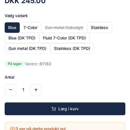
DKK
245.00
Vælg variant
Blue
7-Color
Gun metal
(Udsolgt)
Stainless
Blue (DK TPD)
Fluid 7-Color (DK TPD)
Gun metal (DK TPD)
Stainless (DK TPD)
Varenr:
61163
På lager
Antal
1
Læg i kurv
3
ser på dette produkt nu!