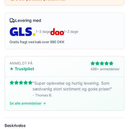
Levering med
1-3 dage
1-2 dage
Gratis fragt ved køb over 990 DKK
ANMELDT PÅ
★ Trustpilot
488+ anmeldelser
"
Super oplevelse og hurtig levering. Som
sædvanlig stort sortiment og gode priser!
"
-
Thomas B.
Se alle anmeldelser →
Beskrivelse