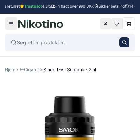
es returret
Trustpilot
4.8/5
Fri fragt over 990 DKK
Sikker betaling
14 dage
Hjem
E-Cigaret
Smok T-Air Subtank - 2ml