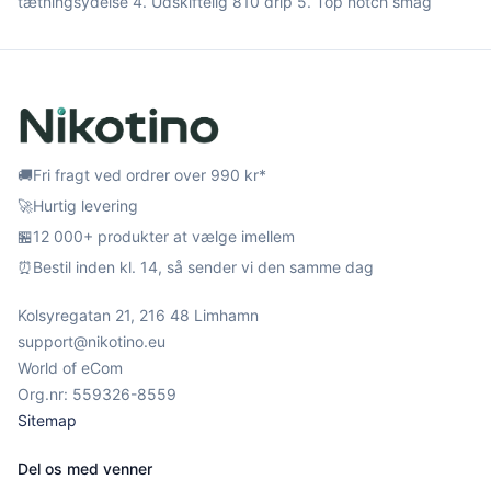
tætningsydelse 4. Udskiftelig 810 drip 5. Top notch smag
🚚
Fri fragt ved ordrer over 990 kr*
🚀
Hurtig levering
🏪
12 000+ produkter at vælge imellem
⏰
Bestil inden kl. 14, så sender vi den samme dag
Kolsyregatan 21, 216 48 Limhamn
support@nikotino.eu
World of eCom
Org.nr: 559326-8559
Sitemap
Del os med venner