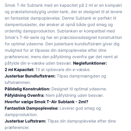
Smok T-Air Subtank med en kapacitet på 2 ml er en kompakt
og præstationsdygtig under-tank, der er designet til at levere
en fantastisk dampoplevelse. Denne Subtank er perfekt til
dampentusiaster, der ønsker at opnå både god smag og
ordentlig dampproduktion. Subtanken er kompatibel med
Smok's T-Air-serie og har en præcisionsdesignet konstruktion
for optimal ydeevne. Den justerbare bundluftstrøm giver dig
mulighed for at tilpasse din dampoplevelse efter dine
præferencer, mens den påfyldning ovenfra gør det nemt at
påfylde din e-væske uden besvær.
Nøglefunktioner:
2 ml Kapacitet:
Til at opbevare din e-væske.
Justerbar Bundluftstrøm:
Tilpas dampmængden og
luftstrømmen.
Pålidelig Konstruktion:
Designet til optimal ydeevne.
Påfyldning Ovenfra:
Nem påfyldning uden besvær.
Hvorfor vælge Smok T-Air Subtank - 2ml?
Fantastisk Dampoplevelse:
Leverer god smag og
dampproduktion.
Justerbar Luftstrøm:
Tilpas din dampoplevelse efter dine
præferencer.