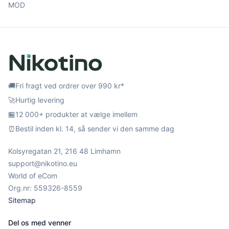
MOD
🚚
Fri fragt ved ordrer over 990 kr*
🚀
Hurtig levering
🏪
12 000+ produkter at vælge imellem
⏰
Bestil inden kl. 14, så sender vi den samme dag
Kolsyregatan 21, 216 48 Limhamn
support@nikotino.eu
World of eCom
Org.nr: 559326-8559
Sitemap
Del os med venner