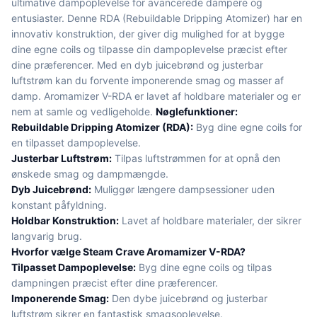
ultimative dampoplevelse for avancerede dampere og
entusiaster. Denne RDA (Rebuildable Dripping Atomizer) har en
innovativ konstruktion, der giver dig mulighed for at bygge
dine egne coils og tilpasse din dampoplevelse præcist efter
dine præferencer. Med en dyb juicebrønd og justerbar
luftstrøm kan du forvente imponerende smag og masser af
damp. Aromamizer V-RDA er lavet af holdbare materialer og er
nem at samle og vedligeholde.
Nøglefunktioner:
Rebuildable Dripping Atomizer (RDA):
Byg dine egne coils for
en tilpasset dampoplevelse.
Justerbar Luftstrøm:
Tilpas luftstrømmen for at opnå den
ønskede smag og dampmængde.
Dyb Juicebrønd:
Muliggør længere dampsessioner uden
konstant påfyldning.
Holdbar Konstruktion:
Lavet af holdbare materialer, der sikrer
langvarig brug.
Hvorfor vælge Steam Crave Aromamizer V-RDA?
Tilpasset Dampoplevelse:
Byg dine egne coils og tilpas
dampningen præcist efter dine præferencer.
Imponerende Smag:
Den dybe juicebrønd og justerbar
luftstrøm sikrer en fantastisk smagsoplevelse.