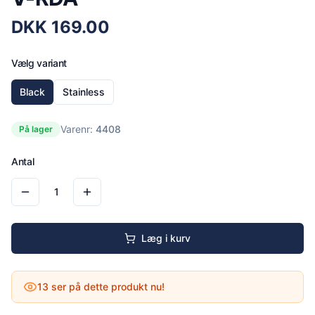
DKK
169.00
Vælg variant
Black
Stainless
Varenr:
4408
På lager
Antal
1
Læg i kurv
13
ser på dette produkt nu!