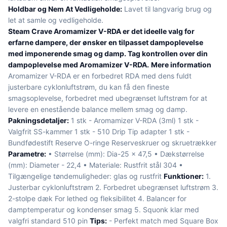
Holdbar og Nem At Vedligeholde:
Lavet til langvarig brug og
let at samle og vedligeholde.
Steam Crave Aromamizer V-RDA er det ideelle valg for
erfarne dampere, der ønsker en tilpasset dampoplevelse
med imponerende smag og damp. Tag kontrollen over din
dampoplevelse med Aromamizer V-RDA.
Mere information
Aromamizer V-RDA er en forbedret RDA med dens fuldt
justerbare cyklonluftstrøm, du kan få den fineste
smagsoplevelse, forbedret med ubegrænset luftstrøm for at
levere en enestående balance mellem smag og damp.
Pakningsdetaljer:
1 stk - Aromamizer V-RDA (3ml) 1 stk -
Valgfrit SS-kammer 1 stk - 510 Drip Tip adapter 1 stk -
Bundfødestift Reserve O-ringe Reserveskruer og skruetrækker
Parametre:
• Størrelse (mm): Dia-25 x 47,5 • Dækstørrelse
(mm): Diameter - 22,4 • Materiale: Rustfrit stål 304 •
Tilgængelige tøndemuligheder: glas og rustfrit
Funktioner:
1.
Justerbar cyklonluftstrøm 2. Forbedret ubegrænset luftstrøm 3.
2-stolpe dæk For lethed og fleksibilitet 4. Balancer for
damptemperatur og kondenser smag 5. Squonk klar med
valgfri standard 510 pin
Tips:
- Perfekt match med Square Box