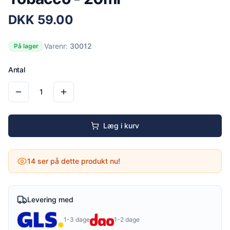
DKK
59.00
Varenr:
30012
På lager
Antal
1
Læg i kurv
14
ser på dette produkt nu!
Levering med
1-3 dage
1-2 dage