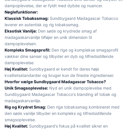
dampoplevelse, der er fyldt med dybde og nuancer.
Nøglefunktioner:
Klassisk Tobakssmag:
Sundbygaard Madagascar Tobacco
leverer en autentisk og rig tobakssmag.
Eksotisk Vanilje:
Den søde og krydrede smag af
madagaskarvanilje tilføjer en unik dimension til
dampoplevelsen.
Kompleks Smagsprofil:
Den rige og komplekse smagsprofil
vækker dine sanser og tilbyder en dyb og tilfredsstillende
dampoplevelse.
Høj Kvalitet:
Sundbygaard er kendt for deres høje
kvalitetsstandarder og bruger kun de fineste ingredienser.
Hvorfor vælge Sundbygaard Madagascar Tobacco?
Unik Smagsoplevelse:
Nyd en unik dampoplevelse med
Sundbygaard Madagascar Tobacco's blanding af tobak og
madagaskarvanilje.
Rig og Krydret Smag:
Den rige tobakssmag kombineret med
den søde vanilje tilbyder en kompleks og tilfredsstillende
smagsoplevelse.
Høj Kvalitet:
Sundbygaard's fokus på kvalitet sikrer en