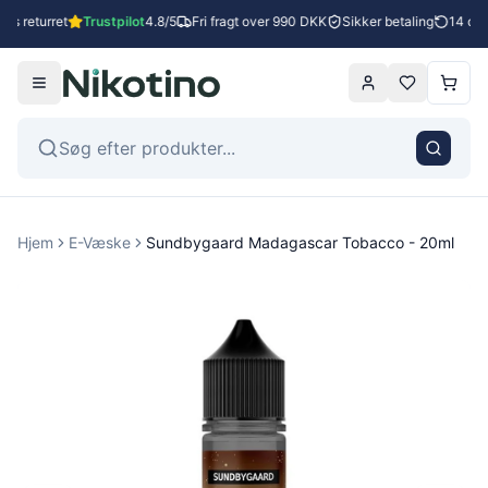
es returret
Trustpilot
4.8/5
Fri fragt over 990 DKK
Sikker betaling
14 dage
Hjem
E-Væske
Sundbygaard Madagascar Tobacco - 20ml