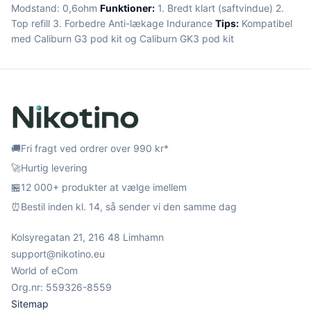
Modstand: 0,6ohm
Funktioner:
1. Bredt klart (saftvindue) 2.
Top refill 3. Forbedre Anti-lækage Indurance
Tips:
Kompatibel
med Caliburn G3 pod kit og Caliburn GK3 pod kit
🚚
Fri fragt ved ordrer over 990 kr*
🚀
Hurtig levering
🏪
12 000+ produkter at vælge imellem
⏰
Bestil inden kl. 14, så sender vi den samme dag
Kolsyregatan 21, 216 48 Limhamn
support@nikotino.eu
World of eCom
Org.nr: 559326-8559
Sitemap