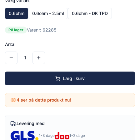
Vælg variant
0.6ohm
0.6ohm - 2.5ml
0.6ohm - DK TPD
Varenr:
62285
På lager
Antal
1
Læg i kurv
4
ser på dette produkt nu!
Levering med
1-3 dage
1-2 dage