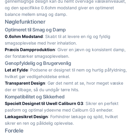
gennemsigtige design kan du nemt overvåge væskeniveauet,
og den specifikke 0.6ohm modstand giver en optimeret
balance mellem smag og damp.
Nøglefunktioner
Optimeret til Smag og Damp
0.6ohm Modstand
: Skabt til at levere en rig og fyldig
smagsoplevelse med hver inhalation.
Præcis Dampproduktion
: Giver en jævn og konsistent damp,
der forstærker smagsoplevelsen.
Genopfyldelig og Brugervenlig
Let at Fylde
: Podsene er designet til nem og hurtig påfyldning,
hvilket gør vedligeholdelse enkel.
Transparent Design
: Gør det nemt at se, hvor meget væske
der er tilbage, så du undgår tørre hits.
Kompatibilitet og Sikkerhed
Specielt Designet til Uwell Caliburn G3
: Sikrer en perfekt
pasform og optimal ydeevne med Caliburn G3 enheder.
Lækagesikret Design
: Forhindrer lækage og spild, hvilket
sikrer en ren og pålidelig oplevelse.
Fordele