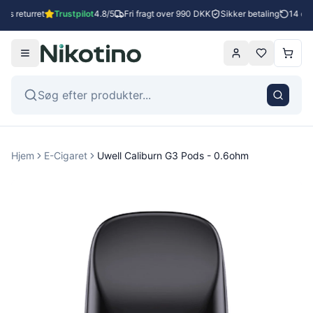
es returret
Trustpilot
4.8/5
Fri fragt over 990 DKK
Sikker betaling
14 dage
Hjem
E-Cigaret
Uwell Caliburn G3 Pods - 0.6ohm