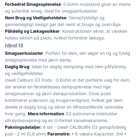
Forbedret Smagsoplevelse
: 0.6ohm modstand giver en intens
og autentisk smag, ideel for smagsentusiaster.
Nem Brug og Vedligeholdelse
: Genopfyldeligt og
gennemsigtigt design gør det nemt at bruge og overvåge.
Pålidelig og Lækagesikker
: Konstruktionen sikrer, at væsken
holdes sikkert på plads, hvilket forhindrer lækage.
Ideel til
Smagsentusiaster
: Perfekt for dem, der søger en rig og fyldig
smagsoplevelse med jævn damp.
Daglig Brug
: Ideel for daglig dampning med nem påfyldning
og vedligeholdelse.
Uwell Caliburn G3 Pods - 0.6ohm er det perfekte valg for dem,
der ønsker en førsteklasses dampoplevelse med rige
smagsnuancer og jævn dampproduktion. Disse pods
kombinerer præcision og brugervenlighed, hvilket gør dem
ideelle til daglig brug og sikrer en tilfredsstillende oplevelse
hver gang.
Mere information
G3-patronerne indeholder
ultralydssvejsning og en U-formet kanalmekanisme.
Pakningsdetaljer:
4 stk - Uwell CALIBURN G3 genopfyldelig
pod - 2 ml (0,6 ohm)
Parametre:
• E-væske Kapacitet: 2ml •