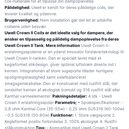
coil-materiale for at tilpasse din dampoplevelse.
Pålidelighed:
Uwell er kendt for deres pålidelige coils, der
leverer kvalitet og ydeevne.
Brugervenlighed:
Nem installation gør det let at udskifte
coilsene uden besvær.
Uwell Crown II Coils er det ideelle valg for dampere, der
ønsker en tilpasselig og pålidelig dampoplevelse fra deres
Uwell Crown II Tank.
Mere information
Uwell Crown II-
erstatningsspolerne er en yderst innovativ forstøverteknologi til
Uwell Crown II-tanken. Den er specielt lavet med et
kegleformet stikdesign. giver optimal luftstrøm direkte ind i
kernen. Integrationen af store sugeporte tillader hurtigere
opstigningshastighed samt velafbalanceret
smagsgenskabelse. Den er konstrueret med rustfrit stål, der
omslutter kernen af økologisk bomuld og 316 rustfrit stål eller
Kanthal varmeelementer.
Pakningsdetaljer:
4 stk - Uwell
Crown II erstatningsspoler
Parametre;
• Spolespecifikationer: -
0,8 ohm Kanthal Core (35-55w) - 0,25 ohm SUS316 (60-100w)
- 0,5 SUS316 (50-80w)
Funktioner:
1. Store vægeporte 2.
Kegleformet positiv forbindelse 3. 100% økologisk 4. Rustfri
stålkonstruktion
Tips:
- Kompatibel med Uwell Crown 2 Tank