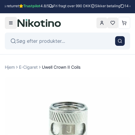
es returret
Trustpilot
4.8/5
Fri fragt over 990 DKK
Sikker betaling
14 dage
Hjem
E-Cigaret
Uwell Crown II Coils