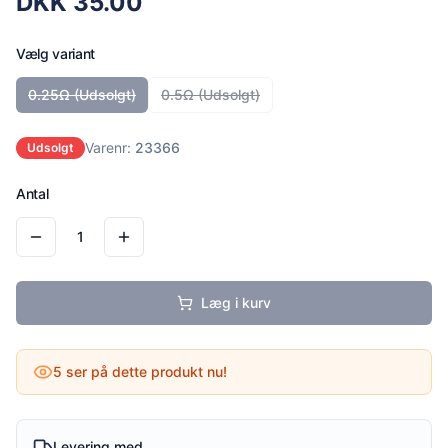
DKK
35.00
Vælg variant
0.25Ω
(Udsolgt)
0.5Ω
(Udsolgt)
Varenr:
23366
Udsolgt
Antal
1
Læg i kurv
5
ser på dette produkt nu!
Levering med