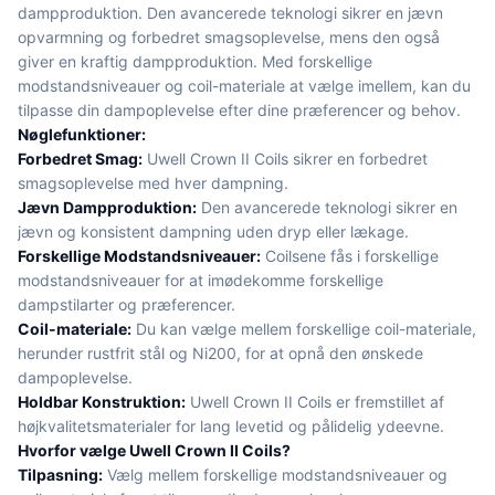
dampproduktion. Den avancerede teknologi sikrer en jævn
opvarmning og forbedret smagsoplevelse, mens den også
giver en kraftig dampproduktion. Med forskellige
modstandsniveauer og coil-materiale at vælge imellem, kan du
tilpasse din dampoplevelse efter dine præferencer og behov.
Nøglefunktioner:
Forbedret Smag:
Uwell Crown II Coils sikrer en forbedret
smagsoplevelse med hver dampning.
Jævn Dampproduktion:
Den avancerede teknologi sikrer en
jævn og konsistent dampning uden dryp eller lækage.
Forskellige Modstandsniveauer:
Coilsene fås i forskellige
modstandsniveauer for at imødekomme forskellige
dampstilarter og præferencer.
Coil-materiale:
Du kan vælge mellem forskellige coil-materiale,
herunder rustfrit stål og Ni200, for at opnå den ønskede
dampoplevelse.
Holdbar Konstruktion:
Uwell Crown II Coils er fremstillet af
højkvalitetsmaterialer for lang levetid og pålidelig ydeevne.
Hvorfor vælge Uwell Crown II Coils?
Tilpasning:
Vælg mellem forskellige modstandsniveauer og