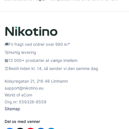
🚚
Fri fragt ved ordrer over 990 kr*
🚀
Hurtig levering
🏪
12 000+ produkter at vælge imellem
⏰
Bestil inden kl. 14, så sender vi den samme dag
Kolsyregatan 21, 216 48 Limhamn
support@nikotino.eu
World of eCom
Org.nr: 559326-8559
Sitemap
Del os med venner