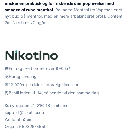
ønsker en praktisk og forfriskende dampoplevelse med
smagen af rund menthol.
Rounded Menthol fra Vapeson er et
nyt bud på menthol, med en mere afbalanceret profil. Content:
2ml Nicotine: 20mg/ml
🚚
Fri fragt ved ordrer over 990 kr*
🚀
Hurtig levering
🏪
12 000+ produkter at vælge imellem
⏰
Bestil inden kl. 14, så sender vi den samme dag
Kolsyregatan 21, 216 48 Limhamn
support@nikotino.eu
World of eCom
Org.nr: 559326-8559