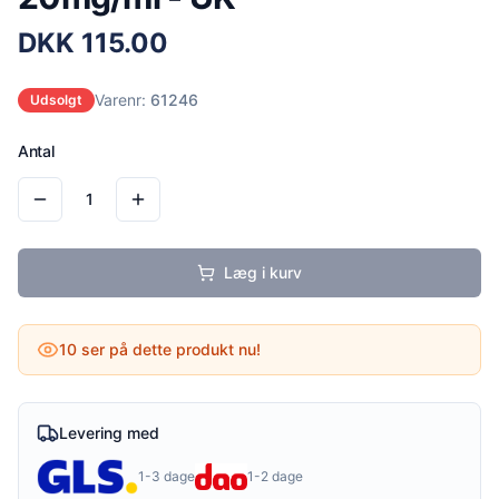
DKK
115.00
Varenr:
61246
Udsolgt
Antal
1
Læg i kurv
10
ser på dette produkt nu!
Levering med
1-3 dage
1-2 dage