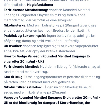
tilfredsstillelse.
Nøglefunktioner:
Forfriskende Mentholsmag:
Vapeson Rounded Menthol
Engangs E-cigaretter tilbyder en mild og forfriskende
mentholsmag, der vil forfriske dine smagsløg.
Nikotinstyrke:
Med en nikotinstyrke på 20mg/ml giver disse
engangsprodukter en jævn og tilfredsstillende nikotinhit.
Praktisk og Bekymringsfri:
Ingen behov for opladning eller
påfyldning; damp og smid væk, når du er færdig.
UK Kvalitet:
Vapeson forpligter sig til at levere vapeprodukter
af høj kvalitet, der opfylder britiske standarder.
Hvorfor Vælge Vapeson Rounded Menthol Engangs E-
cigaretter 20mg/ml - UK?
Forfriskende Menthol:
Nyd den milde og forfriskende smag af
rund menthol med hvert sug.
Klar til Brug:
Disse engangsprodukter er perfekte til dampning
på farten uden besværet med vedligeholdelse.
Nikotin Tilfredsstillelse:
Få den nikotin tilfredsstillelse, du
søger, med en nikotinstyrke på 20mg/ml.
Vapeson Rounded Menthol Engangs E-cigaretter 20mg/ml -
UK er det ideelle valg for dampere i Storbritannien, der