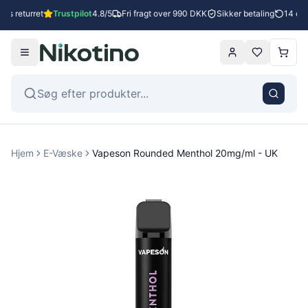
es returret
Trustpilot
4.8/5
Fri fragt over 990 DKK
Sikker betaling
14 dage
Hjem
E-Væske
Vapeson Rounded Menthol 20mg/ml - UK