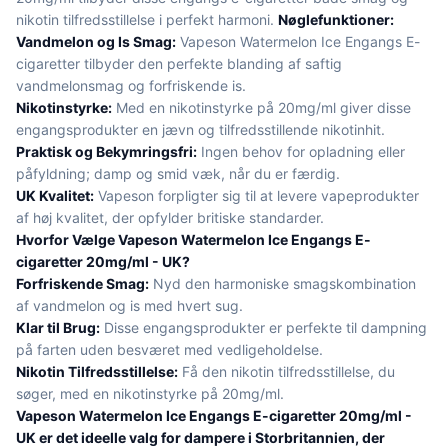
nikotin tilfredsstillelse i perfekt harmoni.
Nøglefunktioner:
Vandmelon og Is Smag:
Vapeson Watermelon Ice Engangs E-
cigaretter tilbyder den perfekte blanding af saftig
vandmelonsmag og forfriskende is.
Nikotinstyrke:
Med en nikotinstyrke på 20mg/ml giver disse
engangsprodukter en jævn og tilfredsstillende nikotinhit.
Praktisk og Bekymringsfri:
Ingen behov for opladning eller
påfyldning; damp og smid væk, når du er færdig.
UK Kvalitet:
Vapeson forpligter sig til at levere vapeprodukter
af høj kvalitet, der opfylder britiske standarder.
Hvorfor Vælge Vapeson Watermelon Ice Engangs E-
cigaretter 20mg/ml - UK?
Forfriskende Smag:
Nyd den harmoniske smagskombination
af vandmelon og is med hvert sug.
Klar til Brug:
Disse engangsprodukter er perfekte til dampning
på farten uden besværet med vedligeholdelse.
Nikotin Tilfredsstillelse:
Få den nikotin tilfredsstillelse, du
søger, med en nikotinstyrke på 20mg/ml.
Vapeson Watermelon Ice Engangs E-cigaretter 20mg/ml -
UK er det ideelle valg for dampere i Storbritannien, der