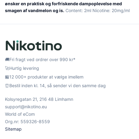
ønsker en praktisk og forfriskende dampoplevelse med
smagen af vandmelon og is.
Content: 2ml Nicotine: 20mg/ml
🚚
Fri fragt ved ordrer over 990 kr*
🚀
Hurtig levering
🏪
12 000+ produkter at vælge imellem
⏰
Bestil inden kl. 14, så sender vi den samme dag
Kolsyregatan 21, 216 48 Limhamn
support@nikotino.eu
World of eCom
Org.nr: 559326-8559
Sitemap