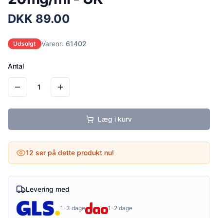
DKK
89.00
Varenr:
61402
Udsolgt
Antal
1
Læg i kurv
12
ser på dette produkt nu!
Levering med
1-3 dage
1-2 dage