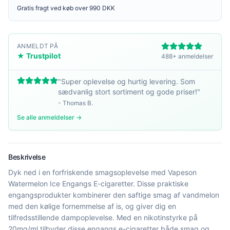
Gratis fragt ved køb over 990 DKK
ANMELDT PÅ
★ Trustpilot
488+ anmeldelser
"
Super oplevelse og hurtig levering. Som
sædvanlig stort sortiment og gode priser!
"
-
Thomas B.
Se alle anmeldelser →
Beskrivelse
Dyk ned i en forfriskende smagsoplevelse med Vapeson
Watermelon Ice Engangs E-cigaretter. Disse praktiske
engangsprodukter kombinerer den saftige smag af vandmelon
med den kølige fornemmelse af is, og giver dig en
tilfredsstillende dampoplevelse. Med en nikotinstyrke på
20mg/ml tilbyder disse engangs e-cigaretter både smag og