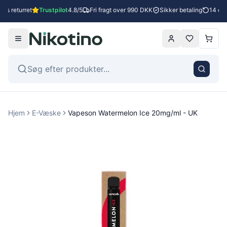
es returret
Trustpilot
4.8/5
Fri fragt over 990 DKK
Sikker betaling
14 dage
Hjem
E-Væske
Vapeson Watermelon Ice 20mg/ml - UK