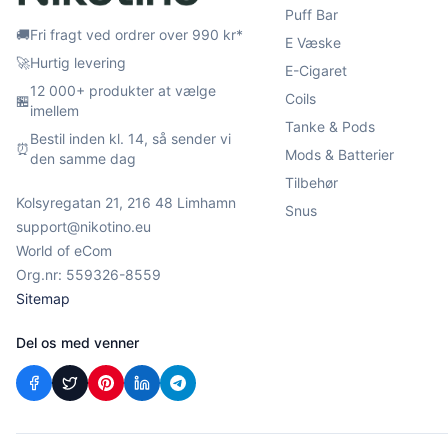
Puff Bar
🚚
Fri fragt ved ordrer over 990 kr*
E Væske
🚀
Hurtig levering
E-Cigaret
12 000+ produkter at vælge
Coils
🏪
imellem
Tanke & Pods
Bestil inden kl. 14, så sender vi
⏰
Mods & Batterier
den samme dag
Tilbehør
Kolsyregatan 21, 216 48 Limhamn
Snus
support@nikotino.eu
World of eCom
Org.nr: 559326-8559
Sitemap
Del os med venner