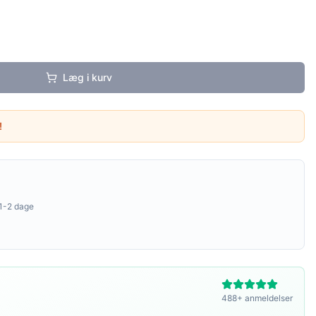
Læg i kurv
!
1-2 dage
488+ anmeldelser