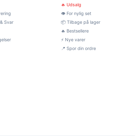
🔥 Udsalg
vering
👁️ For nylig set
& Svar
📦 Tilbage på lager
🔥 Bestsellere
gelser
⚡ Nye varer
📍 Spor din ordre