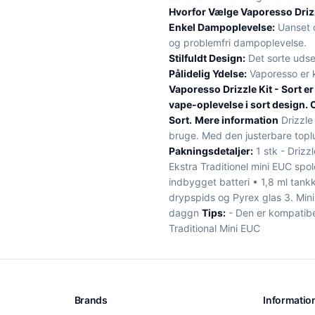
Hvorfor Vælge Vaporesso Drizz
Enkel Dampoplevelse:
Uanset o
og problemfri dampoplevelse.
Stilfuldt Design:
Det sorte udsee
Pålidelig Ydelse:
Vaporesso er ke
Vaporesso Drizzle Kit - Sort er
vape-oplevelse i sort design.
Sort.
Mere information
Drizzle
bruge. Med den justerbare topl
Pakningsdetaljer:
1 stk - Drizz
Ekstra Traditionel mini EUC spo
indbygget batteri • 1,8 ml tank
drypspids og Pyrex glas 3. Min
daggn
Tips:
- Den er kompatibe
Traditional Mini EUC
Brands
Informatio