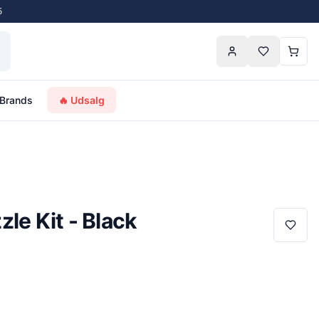
5
Brands
🔥 Udsalg
le Kit - Black