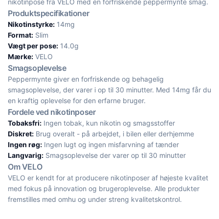
nikotinpose fra VELO med en forfriskende peppermynte smag.
Produktspecifikationer
Nikotinstyrke:
14mg
Format:
Slim
Vægt per pose:
14.0g
Mærke:
VELO
Smagsoplevelse
Peppermynte giver en forfriskende og behagelig
smagsoplevelse, der varer i op til 30 minutter. Med 14mg får du
en kraftig oplevelse for den erfarne bruger.
Fordele ved nikotinposer
Tobaksfri:
Ingen tobak, kun nikotin og smagsstoffer
Diskret:
Brug overalt - på arbejdet, i bilen eller derhjemme
Ingen røg:
Ingen lugt og ingen misfarvning af tænder
Langvarig:
Smagsoplevelse der varer op til 30 minutter
Om VELO
VELO er kendt for at producere nikotinposer af højeste kvalitet
med fokus på innovation og brugeroplevelse. Alle produkter
fremstilles med omhu og under streng kvalitetskontrol.