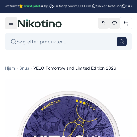
es returret
Trustpilot
4.8/5
Fri fragt over 990 DKK
Sikker betaling
14 dage
Hjem
Snus
VELO Tomorrowland Limited Edition 2026