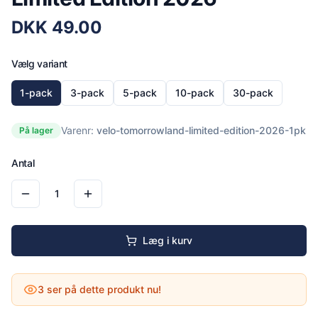
DKK
49.00
Vælg variant
1-pack
3-pack
5-pack
10-pack
30-pack
Varenr:
velo-tomorrowland-limited-edition-2026-1pk
På lager
Antal
1
Læg i kurv
3
ser på dette produkt nu!