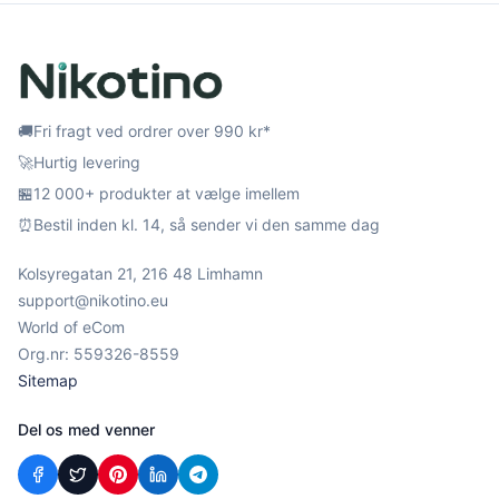
🚚
Fri fragt ved ordrer over 990 kr*
🚀
Hurtig levering
🏪
12 000+ produkter at vælge imellem
⏰
Bestil inden kl. 14, så sender vi den samme dag
Kolsyregatan 21, 216 48 Limhamn
support@nikotino.eu
World of eCom
Org.nr: 559326-8559
Sitemap
Del os med venner