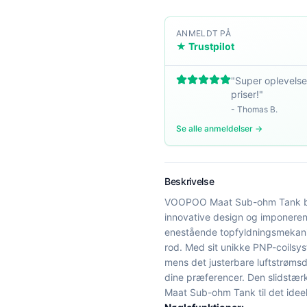
ANMELDT PÅ
★ Trustpilot
"
Super oplevelse
priser!
"
-
Thomas B.
Se alle anmeldelser →
Beskrivelse
VOOPOO Maat Sub-ohm Tank brin
innovative design og imponeren
enestående topfyldningsmekanis
rod. Med sit unikke PNP-coils
mens det justerbare luftstrømsd
dine præferencer. Den slidstæ
Maat Sub-ohm Tank til det idee