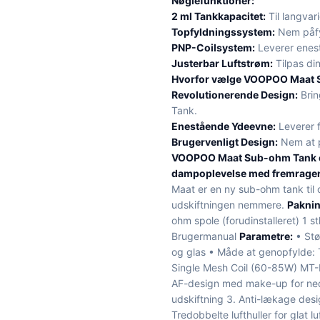
Nøglefunktioner:
2 ml Tankkapacitet:
Til langvar
Topfyldningssystem:
Nem påfyl
PNP-Coilsystem:
Leverer enes
Justerbar Luftstrøm:
Tilpas di
Hvorfor vælge VOOPOO Maat 
Revolutionerende Design:
Brin
Tank.
Enestående Ydeevne:
Leverer 
Brugervenligt Design:
Nem at p
VOOPOO Maat Sub-ohm Tank er 
dampoplevelse med fremrage
Maat er en ny sub-ohm tank til 
udskiftningen nemmere.
Paknin
ohm spole (forudinstalleret) 1 
Brugermanual
Parametre:
• Stø
og glas • Måde at genopfylde: 
Single Mesh Coil (60-85W) MT
AF-design med make-up for nede
udskiftning 3. Anti-lækage desi
Tredobbelte lufthuller for glat