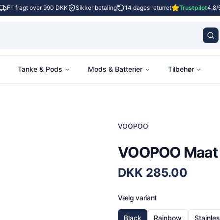
Fri fragt over 990 DKK
Sikker betaling
14 dages returret
Trustpilot
4.8/
Tanke & Pods
Mods & Batterier
Tilbehør
VOOPOO
VOOPOO Maat 
DKK
285.00
Vælg variant
Black
Rainbow
Stainle