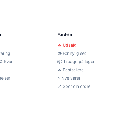
n
Fordele
🔥 Udsalg
vering
👁️ For nylig set
& Svar
📦 Tilbage på lager
🔥 Bestsellere
gelser
⚡ Nye varer
📍 Spor din ordre