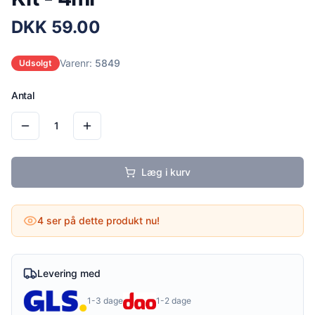
DKK
59.00
Varenr:
5849
Udsolgt
Antal
1
Læg i kurv
4
ser på dette produkt nu!
Levering med
1-3 dage
1-2 dage