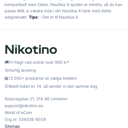
kompatibelt med Cleito. Nautilus X-spolen er mindre, så du kan
passe 4ML e-væske inde i din Nautilus X-tank med dette
adaptersæt.
Tips:
- Det er til Nautilus X.
🚚
Fri fragt ved ordrer over 990 kr*
🚀
Hurtig levering
🏪
12 000+ produkter at vælge imellem
⏰
Bestil inden kl. 14, så sender vi den samme dag
Kolsyregatan 21, 216 48 Limhamn
support@nikotino.eu
World of eCom
Org.nr: 559326-8559
Sitemap