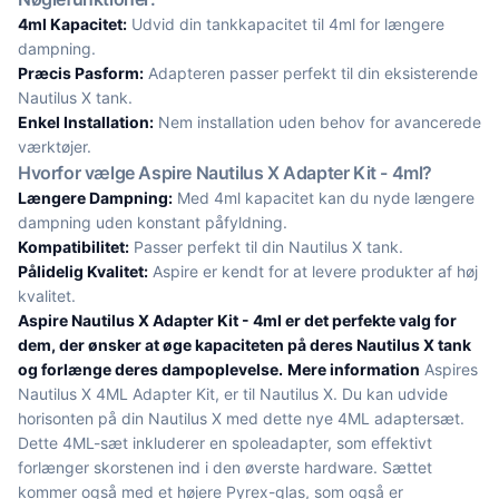
4ml Kapacitet:
Udvid din tankkapacitet til 4ml for længere
dampning.
Præcis Pasform:
Adapteren passer perfekt til din eksisterende
Nautilus X tank.
Enkel Installation:
Nem installation uden behov for avancerede
værktøjer.
Hvorfor vælge Aspire Nautilus X Adapter Kit - 4ml?
Længere Dampning:
Med 4ml kapacitet kan du nyde længere
dampning uden konstant påfyldning.
Kompatibilitet:
Passer perfekt til din Nautilus X tank.
Pålidelig Kvalitet:
Aspire er kendt for at levere produkter af høj
kvalitet.
Aspire Nautilus X Adapter Kit - 4ml er det perfekte valg for
dem, der ønsker at øge kapaciteten på deres Nautilus X tank
og forlænge deres dampoplevelse.
Mere information
Aspires
Nautilus X 4ML Adapter Kit, er til Nautilus X. Du kan udvide
horisonten på din Nautilus X med dette nye 4ML adaptersæt.
Dette 4ML-sæt inkluderer en spoleadapter, som effektivt
forlænger skorstenen ind i den øverste hardware. Sættet
kommer også med et højere Pyrex-glas, som også er