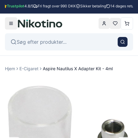
t
Trustpilot
4.8/5
Fri fragt over 990 DKK
Sikker betaling
14 dages returre
Hjem
E-Cigaret
Aspire Nautilus X Adapter Kit - 4ml