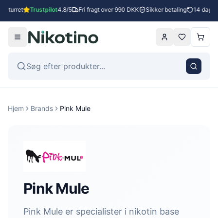
turret
Trustpilot
4.8/5
Fri fragt over 990 DKK
Sikker betaling
14 dages re
Hjem
Brands
Pink Mule
Pink Mule
Pink Mule er specialister i nikotin base