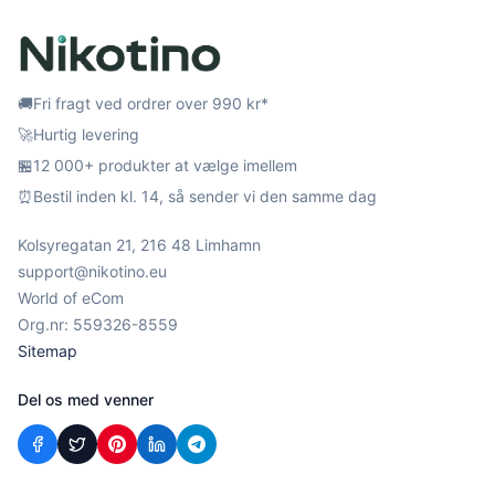
🚚
Fri fragt ved ordrer over 990 kr*
🚀
Hurtig levering
🏪
12 000+ produkter at vælge imellem
⏰
Bestil inden kl. 14, så sender vi den samme dag
Kolsyregatan 21, 216 48 Limhamn
support@nikotino.eu
World of eCom
Org.nr: 559326-8559
Sitemap
Del os med venner