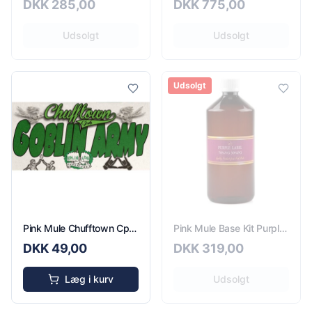
DKK
285,00
DKK
775,00
Udsolgt
Udsolgt
Udsolgt
Pink Mule Chufftown Cph Goblin Army - 10ml
Pink Mule Base Kit Purple Label 12mg - 80ml
DKK
49,00
DKK
319,00
Læg i kurv
Udsolgt