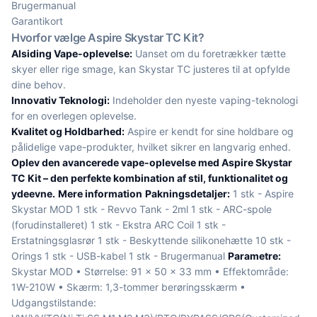
Brugermanual
Garantikort
Hvorfor vælge Aspire Skystar TC Kit?
Alsiding Vape-oplevelse:
Uanset om du foretrækker tætte
skyer eller rige smage, kan Skystar TC justeres til at opfylde
dine behov.
Innovativ Teknologi:
Indeholder den nyeste vaping-teknologi
for en overlegen oplevelse.
Kvalitet og Holdbarhed:
Aspire er kendt for sine holdbare og
pålidelige vape-produkter, hvilket sikrer en langvarig enhed.
Oplev den avancerede vape-oplevelse med Aspire Skystar
TC Kit – den perfekte kombination af stil, funktionalitet og
ydeevne.
Mere information
Pakningsdetaljer:
1 stk - Aspire
Skystar MOD 1 stk - Revvo Tank - 2ml 1 stk - ARC-spole
(forudinstalleret) 1 stk - Ekstra ARC Coil 1 stk -
Erstatningsglasrør 1 stk - Beskyttende silikonehætte 10 stk -
Orings 1 stk - USB-kabel 1 stk - Brugermanual
Parametre:
Skystar MOD • Størrelse: 91 x 50 x 33 mm • Effektområde:
1W-210W • Skærm: 1,3-tommer berøringsskærm •
Udgangstilstande: