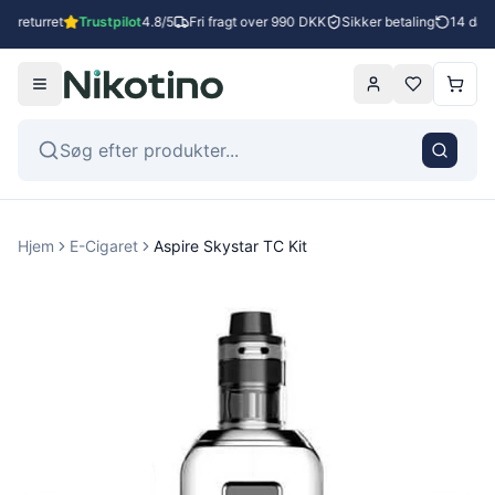
s returret
Trustpilot
4.8/5
Fri fragt over 990 DKK
Sikker betaling
14 dages
Hjem
E-Cigaret
Aspire Skystar TC Kit