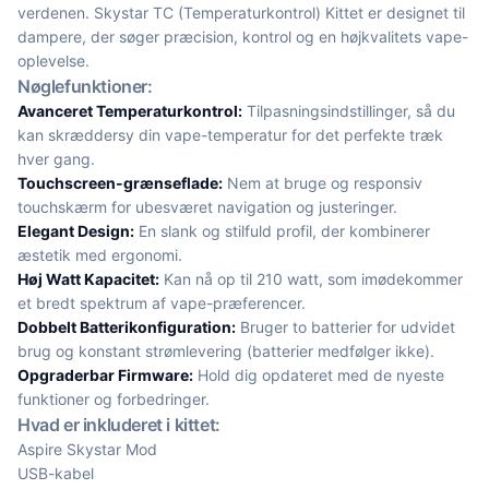
verdenen. Skystar TC (Temperaturkontrol) Kittet er designet til
dampere, der søger præcision, kontrol og en højkvalitets vape-
oplevelse.
Nøglefunktioner:
Avanceret Temperaturkontrol:
Tilpasningsindstillinger, så du
kan skræddersy din vape-temperatur for det perfekte træk
hver gang.
Touchscreen-grænseflade:
Nem at bruge og responsiv
touchskærm for ubesværet navigation og justeringer.
Elegant Design:
En slank og stilfuld profil, der kombinerer
æstetik med ergonomi.
Høj Watt Kapacitet:
Kan nå op til 210 watt, som imødekommer
et bredt spektrum af vape-præferencer.
Dobbelt Batterikonfiguration:
Bruger to batterier for udvidet
brug og konstant strømlevering (batterier medfølger ikke).
Opgraderbar Firmware:
Hold dig opdateret med de nyeste
funktioner og forbedringer.
Hvad er inkluderet i kittet:
Aspire Skystar Mod
USB-kabel