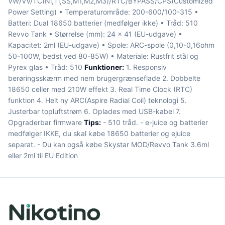
VW/VV/TC(Ni,Ti,SS,M1,M2,M3)/RTC/BYPASS/CPS(Customized
Power Setting) • Temperaturområde: 200-600/100-315 •
Batteri: Dual 18650 batterier (medfølger ikke) • Tråd: 510
Revvo Tank • Størrelse (mm): 24 x 41 (EU-udgave) •
Kapacitet: 2ml (EU-udgave) • Spole: ARC-spole (0,10-0,16ohm
50-100W, bedst ved 80-85W) • Materiale: Rustfrit stål og
Pyrex glas • Tråd: 510
Funktioner:
1. Responsiv
berøringsskærm med nem brugergrænseflade 2. Dobbelte
18650 celler med 210W effekt 3. Real Time Clock (RTC)
funktion 4. Helt ny ARC(Aspire Radial Coil) teknologi 5.
Justerbar topluftstrøm 6. Oplades med USB-kabel 7.
Opgraderbar firmware
Tips:
- 510 tråd. - e-juice og batterier
medfølger IKKE, du skal købe 18650 batterier og ejuice
separat. - Du kan også købe Skystar MOD/Revvo Tank 3.6ml
eller 2ml til EU Edition