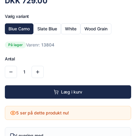
DKK
729.00
Vælg variant
Blue Camo
Slate Blue
White
Wood Grain
Varenr:
13804
På lager
Antal
1
Læg i kurv
5
ser på dette produkt nu!
Levering med