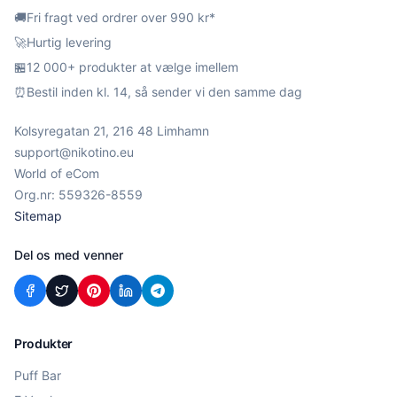
🚚
Fri fragt ved ordrer over 990 kr*
🚀
Hurtig levering
🏪
12 000+ produkter at vælge imellem
⏰
Bestil inden kl. 14, så sender vi den samme dag
Kolsyregatan 21, 216 48 Limhamn
support@nikotino.eu
World of eCom
Org.nr: 559326-8559
Sitemap
Del os med venner
Produkter
Puff Bar