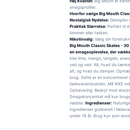
Høj Kvalitet:
Big Mouth er kendt
smagsprofiler.
Hvorfor vælge Big Mouth Class
Nostalgisk Nydelse:
Genoplev d
Praktisk Størrelse:
Perfekt til 
lommen eller tasken.
Nikotinvalg:
Vælg din foretrukne
Big Mouth Classic Skates - 30 
en smagsoplevelse, der vække
kiwi lime, mango, tangelo, anana
ved og ved. Alt, hvad du tænker
alt, og hvad du damper. Opmær
brug. Dette er en koncentreret 
fødevareindustrien. Må IKKE in
Opbevaring: Beskyt mod skarpt 
Smagskoncentrat må kun bruges 
nødder.
Ingredienser:
Naturlige
ingredienser godkendt i fødeva
under 18 år. Brug kun som anvis