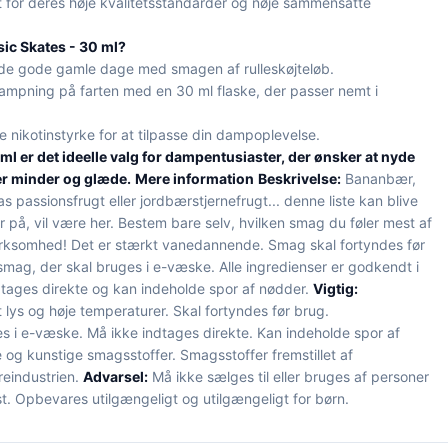
 for deres høje kvalitetsstandarder og nøje sammensatte
ic Skates - 30 ml?
e gode gamle dage med smagen af rulleskøjteløb.
dampning på farten med en 30 ml flaske, der passer nemt i
 nikotinstyrke for at tilpasse din dampoplevelse.
ml er det ideelle valg for dampentusiaster, der ønsker at nyde
r minder og glæde.
Mere information
Beskrivelse:
Bananbær,
s passionsfrugt eller jordbærstjernefrugt... denne liste kan blive
 på, vil være her. Bestem bare selv, hvilken smag du føler mest af
ksomhed! Det er stærkt vanedannende. Smag skal fortyndes før
smag, der skal bruges i e-væske. Alle ingredienser er godkendt i
dtages direkte og kan indeholde spor af nødder.
Vigtig:
lys og høje temperaturer. Skal fortyndes før brug.
i e-væske. Må ikke indtages direkte. Kan indeholde spor af
 og kunstige smagsstoffer. Smagsstoffer fremstillet af
reindustrien.
Advarsel:
Må ikke sælges til eller bruges af personer
t. Opbevares utilgængeligt og utilgængeligt for børn.