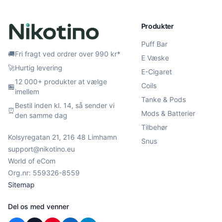
Produkter
Puff Bar
🚚
Fri fragt ved ordrer over 990 kr*
E Væske
🚀
Hurtig levering
E-Cigaret
12 000+ produkter at vælge
Coils
🏪
imellem
Tanke & Pods
Bestil inden kl. 14, så sender vi
⏰
Mods & Batterier
den samme dag
Tilbehør
Kolsyregatan 21, 216 48 Limhamn
Snus
support@nikotino.eu
World of eCom
Org.nr: 559326-8559
Sitemap
Del os med venner