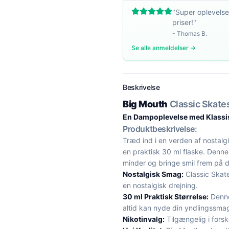
"
Super oplevelse
priser!
"
-
Thomas B.
Se alle anmeldelser →
Beskrivelse
Big Mouth
Classic Skates
En Dampoplevelse med Klassi
Produktbeskrivelse:
Træd ind i en verden af nostalg
en praktisk 30 ml flaske. Denne
minder og bringe smil frem på 
Nostalgisk Smag:
Classic Skat
en nostalgisk drejning.
30 ml Praktisk Størrelse:
Denne 
altid kan nyde din yndlingssma
Nikotinvalg:
Tilgængelig i forsk