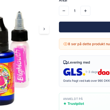
Antal
1
8
ser på dette produkt nu
Levering med
1-3 dage
Gratis fragt ved køb over 990 DKK
ANMELDT PÅ
★ Trustpilot