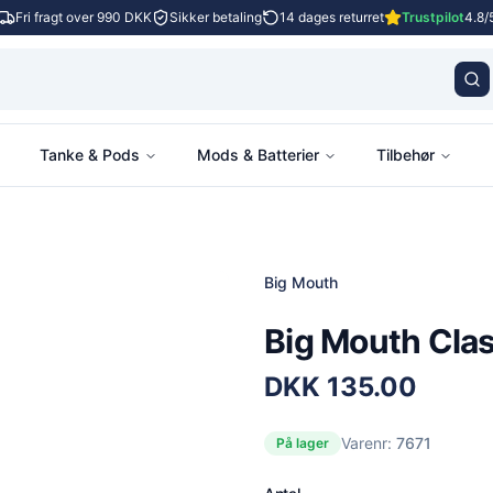
Fri fragt over 990 DKK
Sikker betaling
14 dages returret
Trustpilot
4.8/
Tanke & Pods
Mods & Batterier
Tilbehør
Big Mouth
Big Mouth Clas
DKK
135.00
Varenr:
7671
På lager