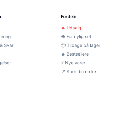
n
Fordele
🔥 Udsalg
vering
👁️ For nylig set
& Svar
📦 Tilbage på lager
🔥 Bestsellere
gelser
⚡ Nye varer
📍 Spor din ordre