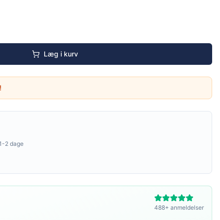
Læg i kurv
!
1-2 dage
488+ anmeldelser