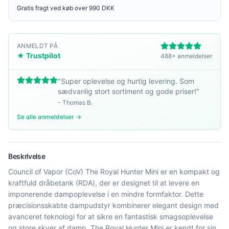
Gratis fragt ved køb over 990 DKK
ANMELDT PÅ
★ Trustpilot
488+ anmeldelser
"
Super oplevelse og hurtig levering. Som
sædvanlig stort sortiment og gode priser!
"
-
Thomas B.
Se alle anmeldelser →
Beskrivelse
Council of Vapor (CoV) The Royal Hunter Mini er en kompakt og
kraftfuld dråbetank (RDA), der er designet til at levere en
imponerende dampoplevelse i en mindre formfaktor. Dette
præcisionsskabte dampudstyr kombinerer elegant design med
avanceret teknologi for at sikre en fantastisk smagsoplevelse
og store skyer af damp. The Royal Hunter Mini er kendt for sin