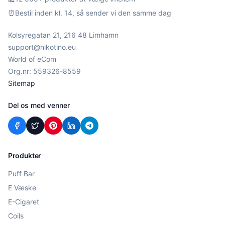
⏰
Bestil inden kl. 14, så sender vi den samme dag
Kolsyregatan 21, 216 48 Limhamn
support@nikotino.eu
World of eCom
Org.nr: 559326-8559
Sitemap
Del os med venner
Produkter
Puff Bar
E Væske
E-Cigaret
Coils