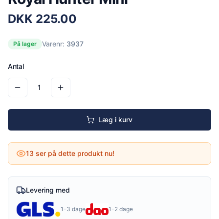
DKK
225.00
Varenr:
3937
På lager
Antal
1
Læg i kurv
13
ser på dette produkt nu!
Levering med
1-3 dage
1-2 dage