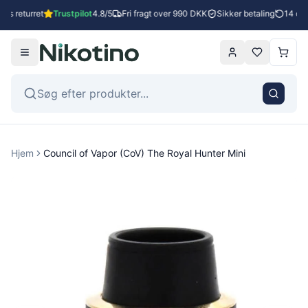
es returret
Trustpilot
4.8/5
Fri fragt over 990 DKK
Sikker betaling
14 dage
Hjem
Council of Vapor (CoV) The Royal Hunter Mini