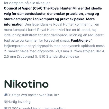
for dampere på alle niveauer.
Council of Vapor (CoV) The Royal Hunter Mini er det ideelle
valg for dampentusiaster, der ønsker præcision, smag og
store dampskyer i en kompakt og praktisk pakke.
Mere
information
Den legendariske Royal Hunter kommer nu i en
mere kompakt form! Royal Hunter Mini har en tri-band, høj
indsugningsluftstrøm for stor dampproduktion og en reduceret
tophætte og kammer for forbedret smag.
Funktioner:
1.
Højtemperatur akryl drypspids med honeycomb spitback mesh
2. Samlet højde med drypspids: 21,9 mm 3. 2mm stolpehuller 4.
2,5 mm Drypbrønd 5. 510 Standardforbindelse
🚚
Fri fragt ved ordrer over 990 kr*
🚀
Hurtig levering
🏪
12 000+ produkter at vælge imellem