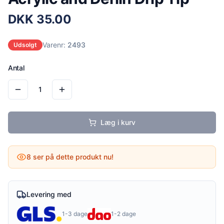
DKK
35.00
Varenr:
2493
Udsolgt
Antal
1
Læg i kurv
8
ser på dette produkt nu!
Levering med
1-3 dage
1-2 dage