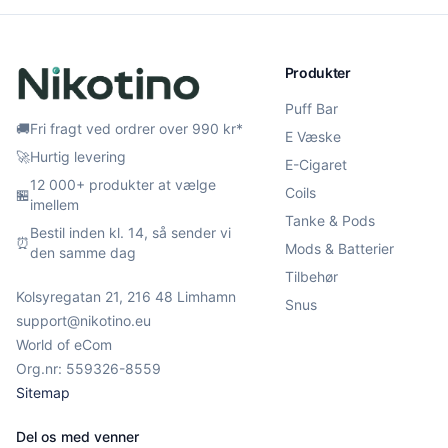
Produkter
Puff Bar
🚚
Fri fragt ved ordrer over 990 kr*
E Væske
🚀
Hurtig levering
E-Cigaret
12 000+ produkter at vælge
Coils
🏪
imellem
Tanke & Pods
Bestil inden kl. 14, så sender vi
⏰
Mods & Batterier
den samme dag
Tilbehør
Kolsyregatan 21, 216 48 Limhamn
Snus
support@nikotino.eu
World of eCom
Org.nr: 559326-8559
Sitemap
Del os med venner