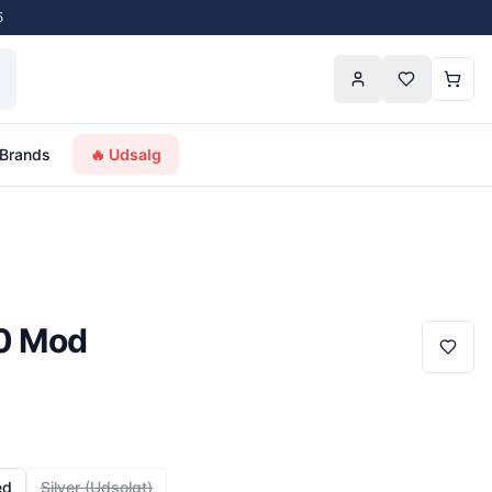
5
Brands
🔥 Udsalg
80 Mod
ed
Silver
(Udsolgt)