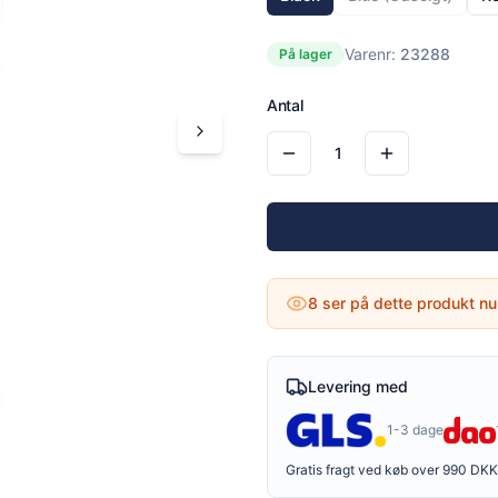
Varenr:
23288
På lager
Antal
1
8
ser på dette produkt nu
Levering med
1-3 dage
Gratis fragt ved køb over 990 DKK