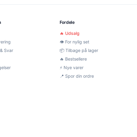
n
Fordele
🔥 Udsalg
vering
👁️ For nylig set
& Svar
📦 Tilbage på lager
🔥 Bestsellere
gelser
⚡ Nye varer
📍 Spor din ordre