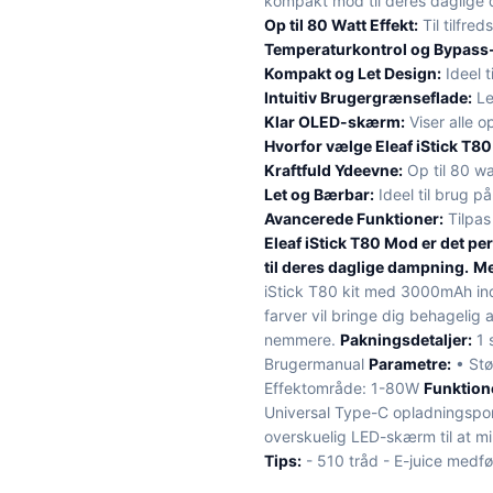
kompakt mod til deres daglige
Op til 80 Watt Effekt:
Til tilfre
Temperaturkontrol og Bypass-
Kompakt og Let Design:
Ideel t
Intuitiv Brugergrænseflade:
Le
Klar OLED-skærm:
Viser alle o
Hvorfor vælge Eleaf iStick T8
Kraftfuld Ydeevne:
Op til 80 wa
Let og Bærbar:
Ideel til brug på
Avancerede Funktioner:
Tilpas
Eleaf iStick T80 Mod er det pe
til deres daglige dampning.
Me
iStick T80 kit med 3000mAh ind
farver vil bringe dig behagelig
nemmere.
Pakningsdetaljer:
1 
Brugermanual
Parametre:
• Stø
Effektområde: 1-80W
Funktion
Universal Type-C opladningsport 
overskuelig LED-skærm til at m
Tips:
- 510 tråd - E-juice medf