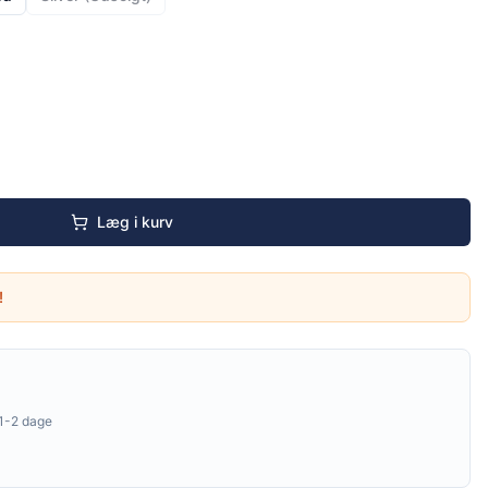
Læg i kurv
!
1-2 dage