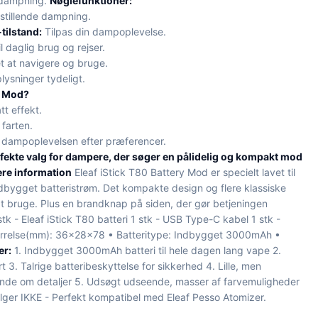
 dampning.
Nøglefunktioner:
dsstillende dampning.
tilstand:
Tilpas din dampoplevelse.
il daglig brug og rejser.
t at navigere og bruge.
plysninger tydeligt.
0 Mod?
tt effekt.
 farten.
 dampoplevelsen efter præferencer.
rfekte valg for dampere, der søger en pålidelig og kompakt mod
re information
Eleaf iStick T80 Battery Mod er specielt lavet til
bygget batteristrøm. Det kompakte design og flere klassiske
 at bruge. Plus en brandknap på siden, der gør betjeningen
stk - Eleaf iStick T80 batteri 1 stk - USB Type-C kabel 1 stk -
rrelse(mm): 36×28×78 • Batteritype: Indbygget 3000mAh •
er:
1. Indbygget 3000mAh batteri til hele dagen lang vape 2.
3. Talrige batteribeskyttelse for sikkerhed 4. Lille, men
inde om detaljer 5. Udsøgt udseende, masser af farvemuligheder
ølger IKKE - Perfekt kompatibel med Eleaf Pesso Atomizer.