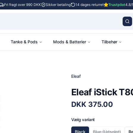
Fri fragt over 990 DKK
Sikker betaling
14 dages returret
Trustpilot
4.8/
Tanke & Pods
Mods & Batterier
Tilbehør
Eleaf
Eleaf iStick T
DKK
375.00
Vælg variant
Black
Blue
(Udsolgt)
R