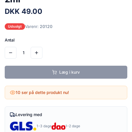
DKK
49.00
Varenr:
20120
Udsolgt
Antal
1
Læg i kurv
10
ser på dette produkt nu!
Levering med
1-3 dage
1-2 dage