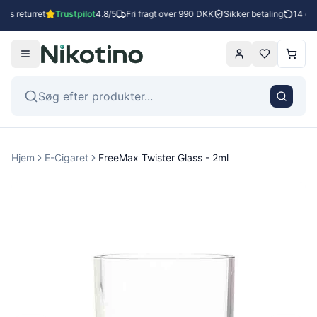
es returret
Trustpilot
4.8/5
Fri fragt over 990 DKK
Sikker betaling
14 dag
Hjem
E-Cigaret
FreeMax Twister Glass - 2ml