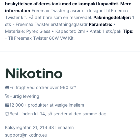
beskyttelsen af deres tank med en kompakt kapacitet.
Mere
information
Freemax Twister glasrør er designet til Freemax
Twister kit. Få det bare som en reservedel.
Pakningsdetaljer:
1
stk - Freemax Twister erstatningsglasrør
Parametre:
•
Materiale: Pyrex Glass • Kapacitet: 2ml • Antal: 1 stk/pak
Tips:
- Til Freemax Twister 80W VW Kit.
🚚
Fri fragt ved ordrer over 990 kr*
🚀
Hurtig levering
🏪
12 000+ produkter at vælge imellem
⏰
Bestil inden kl. 14, så sender vi den samme dag
Kolsyregatan 21, 216 48 Limhamn
support@nikotino.eu